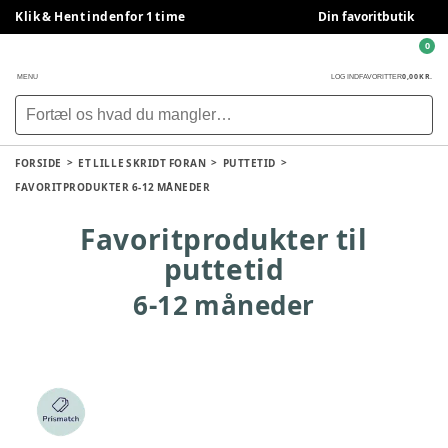
Klik & Hent indenfor 1 time
Din favoritbutik
0
0,00 KR.
MENU
LOG IND
FAVORITTER
FORSIDE
ET LILLE SKRIDT FORAN
PUTTETID
FAVORITPRODUKTER 6-12 MÅNEDER
Favoritprodukter til
puttetid
6-12 måneder