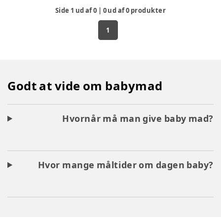
Side
1
ud af
0
|
0
ud af
0
produkter
1
Godt at vide om babymad
Hvornår må man give baby mad?
Hvor mange måltider om dagen baby?