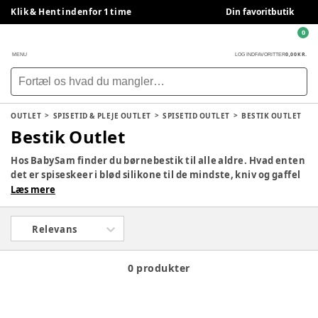
Klik & Hent indenfor 1 time
Din favoritbutik
0
0,00 KR.
MENU
LOG IND
FAVORITTER
OUTLET
SPISETID & PLEJE OUTLET
SPISETID OUTLET
BESTIK OUTLET
Bestik Outlet
Hos BabySam finder du børnebestik til alle aldre. Hvad enten
det er spiseskeer i blød silikone til de mindste, kniv og gaffel
til de lidt ældre, eller de populære børnevenlige
Læs mere
Kinderkitchen knive, så kan du i BabySam vælge mellem
mange forskellige former for bestik, alt efter jeres behov.
Relevans
0 produkter