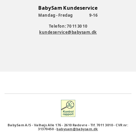
BabySam Kundeservice
Mandag - Fredag
9-16
Telefon: 70 11 30 10
kundeservice@babysam.dk
BabySam A/S
-
Valhøjs Alle 176
-
2610 Rødovre
-
Tlf. 7011 3010
-
CVR nr:
31370450
-
babysam@babysam.dk