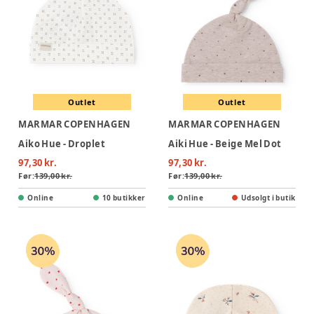
Outlet
Outlet
MARMAR COPENHAGEN
MARMAR COPENHAGEN
Aiko Hue - Droplet
Aiki Hue - Beige Mel Dot
97,30 kr.
97,30 kr.
Før:
139,00 kr.
Før:
139,00 kr.
Online
10 butikker
Online
Udsolgt i butik