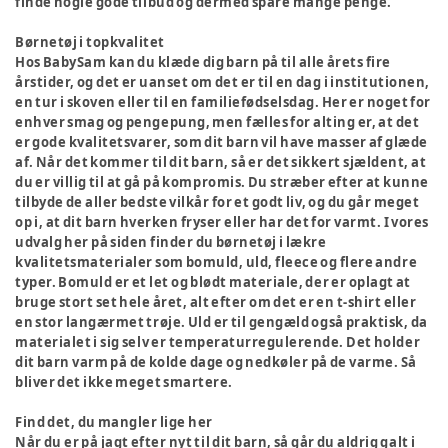
finde nogle gode tilbud og dermed spare mange penge.
Børnetøj i topkvalitet
Hos BabySam kan du klæde dig barn på til alle årets fire
årstider, og det er uanset om det er til en dag i institutionen,
en tur i skoven eller til en familiefødselsdag. Her er noget for
enhver smag og pengepung, men fælles for alting er, at det
er gode kvalitetsvarer, som dit barn vil have masser af glæde
af. Når det kommer til dit barn, så er det sikkert sjældent, at
du er villig til at gå på kompromis. Du stræber efter at kunne
tilbyde de aller bedste vilkår for et godt liv, og du går meget
op i, at dit barn hverken fryser eller har det for varmt. I vores
udvalg her på siden finder du børnetøj i lækre
kvalitetsmaterialer som bomuld, uld, fleece og flere andre
typer. Bomuld er et let og blødt materiale, der er oplagt at
bruge stort set hele året, alt efter om det er en t-shirt eller
en stor langærmet trøje. Uld er til gengæld også praktisk, da
materialet i sig selv er temperaturregulerende. Det holder
dit barn varm på de kolde dage og nedkøler på de varme. Så
bliver det ikke meget smartere.
Find det, du mangler lige her
Når du er på jagt efter nyt til dit barn, så går du aldrig galt i