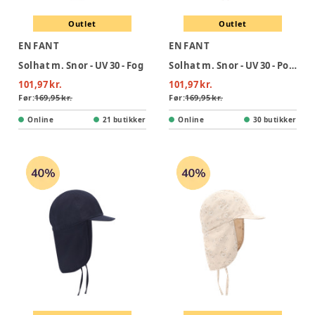
Outlet
Outlet
EN FANT
EN FANT
Solhat m. Snor - UV 30 - Fog
Solhat m. Snor - UV 30 - Potpourri
101,97 kr.
101,97 kr.
Før:
169,95 kr.
Før:
169,95 kr.
Online
21 butikker
Online
30 butikker