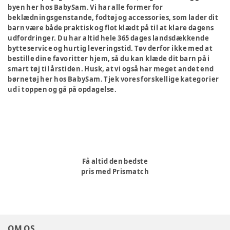
byen her hos BabySam. Vi har alle former for
beklædningsgenstande, fodtøj og accessories, som lader dit
barn være både praktisk og flot klædt på til at klare dagens
udfordringer. Du har altid hele 365 dages landsdækkende
bytteservice og hurtig leveringstid. Tøv derfor ikke med at
bestille dine favoritter hjem, så du kan klæde dit barn på i
smart tøj til årstiden. Husk, at vi også har meget andet end
børnetøj her hos BabySam. Tjek vores forskellige kategorier
ud i toppen og gå på opdagelse.
Få altid den bedste
pris med Prismatch
OM OS