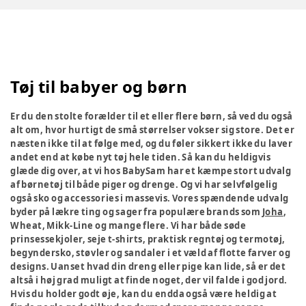
Tøj til babyer og børn
Er du den stolte forælder til et eller flere børn, så ved du også
alt om, hvor hurtigt de små størrelser vokser sig store. Det er
næsten ikke til at følge med, og du føler sikkert ikke du laver
andet end at købe nyt tøj hele tiden. Så kan du heldigvis
glæde dig over, at vi hos BabySam har et kæmpe stort udvalg
af børnetøj til både piger og drenge. Og vi har selvfølgelig
også sko og accessories i massevis. Vores spændende udvalg
byder på lækre ting og sager fra populære brands som
Joha
,
Wheat, Mikk-Line og mange flere. Vi har både søde
prinsessekjoler, seje t-shirts, praktisk regntøj og termotøj,
begyndersko, støvler og sandaler i et væld af flotte farver og
designs. Uanset hvad din dreng eller pige kan lide, så er det
altså i høj grad muligt at finde noget, der vil falde i god jord.
Hvis du holder godt øje, kan du endda også være heldig at