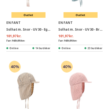
Outlet
Outlet
EN FANT
EN FANT
Solhat m. Snor - UV 30 - Eggnog
Solhat m. Snor - UV 30 - Brunnera Blue
101,97 kr.
101,97 kr.
Før:
169,95 kr.
Før:
169,95 kr.
Online
14 butikker
Online
23 butikker