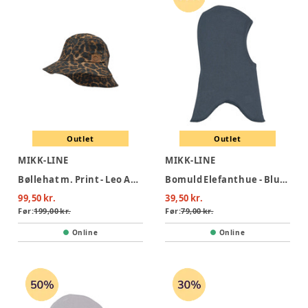
Outlet
Outlet
MIKK-LINE
MIKK-LINE
Bøllehat m. Print - Leo AOP
Bomuld Elefanthue - Blue Nights
99,50 kr.
39,50 kr.
Før:
199,00 kr.
Før:
79,00 kr.
Online
Online