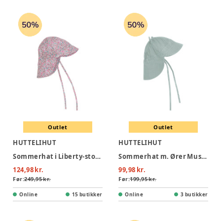
Outlet
Outlet
HUTTELIHUT
HUTTELIHUT
Sommerhat i Liberty-stof - Plumeria
Sommerhat m. Ører Muslin - Gray Mist
124,98 kr.
99,98 kr.
Før:
249,95 kr.
Før:
199,95 kr.
Online
15 butikker
Online
3 butikker