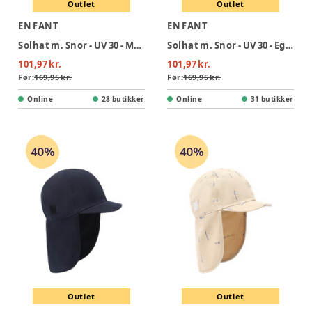
Outlet
Outlet
EN FANT
EN FANT
Solhat m. Snor - UV 30 - Medieval Blue
Solhat m. Snor - UV 30 - Egret
101,97 kr.
101,97 kr.
Før:
169,95 kr.
Før:
169,95 kr.
Online
28 butikker
Online
31 butikker
Outlet
Outlet