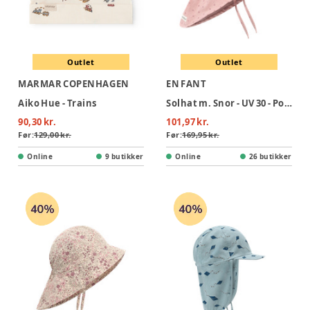
Outlet
Outlet
MARMAR COPENHAGEN
EN FANT
Aiko Hue - Trains
Solhat m. Snor - UV 30 - Potpourri
90,30 kr.
101,97 kr.
Før:
129,00 kr.
Før:
169,95 kr.
Online
9 butikker
Online
26 butikker