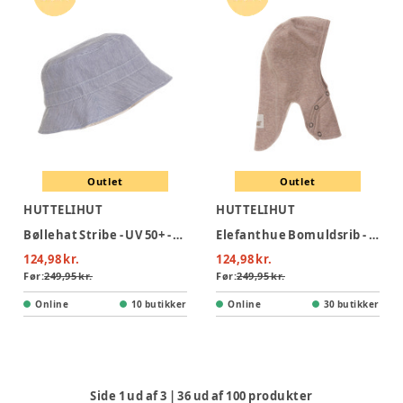
Outlet
Outlet
HUTTELIHUT
HUTTELIHUT
Bøllehat Stribe - UV 50+ - Bering Sea
Elefanthue Bomuldsrib - Savannah Melange
124,98 kr.
124,98 kr.
Før:
249,95 kr.
Før:
249,95 kr.
Online
10 butikker
Online
30 butikker
Side
1
ud af
3
|
36
ud af
100
produkter