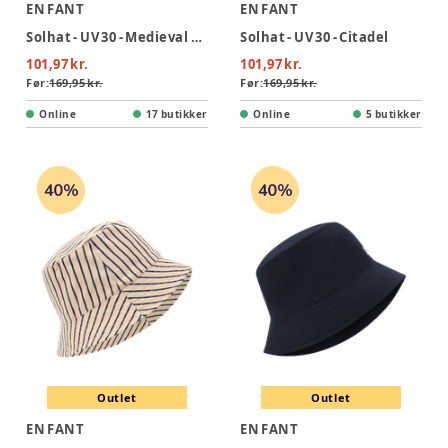
EN FANT
EN FANT
Solhat - UV 30 - Medieval Blue
Solhat - UV 30 - Citadel
101,97 kr.
101,97 kr.
Før:
169,95 kr.
Før:
169,95 kr.
Online
17 butikker
Online
5 butikker
Outlet
Outlet
EN FANT
EN FANT