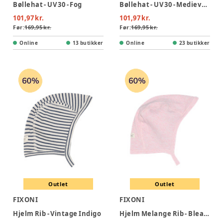
Bøllehat - UV 30 - Fog
Bøllehat - UV 30 - Medieval Blue
101,97 kr.
101,97 kr.
Før:
169,95 kr.
Før:
169,95 kr.
Online
13 butikker
Online
23 butikker
Outlet
Outlet
FIXONI
FIXONI
Hjelm Rib - Vintage Indigo
Hjelm Melange Rib - Bleached Mauve Melange