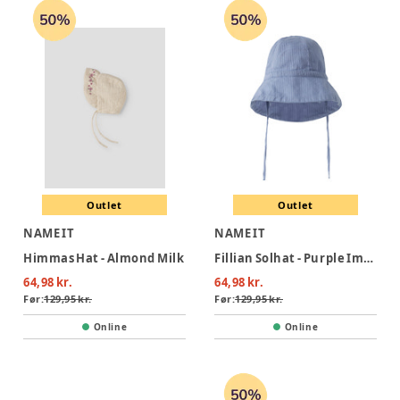
Outlet
Outlet
NAME IT
NAME IT
Himmas Hat - Almond Milk
Fillian Solhat - Purple Impression
64,98 kr.
64,98 kr.
Før:
129,95 kr.
Før:
129,95 kr.
Online
Online