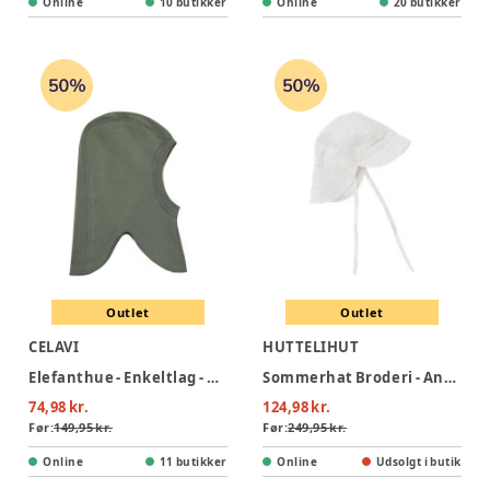
Online
10 butikker
Online
20 butikker
Outlet
Outlet
CELAVI
HUTTELIHUT
Elefanthue - Enkeltlag - Mulled Basil
Sommerhat Broderi - Antique White
74,98 kr.
124,98 kr.
Før:
149,95 kr.
Før:
249,95 kr.
Online
11 butikker
Online
Udsolgt i butik