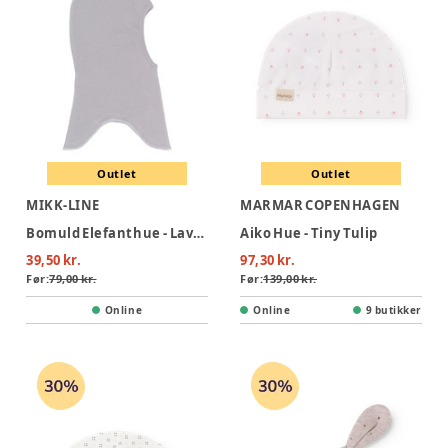
Outlet
Outlet
MIKK-LINE
MARMAR COPENHAGEN
Bomuld Elefanthue - Lavender Gray
Aiko Hue - Tiny Tulip
39,50 kr.
97,30 kr.
Før:
79,00 kr.
Før:
139,00 kr.
Online
Online
9 butikker