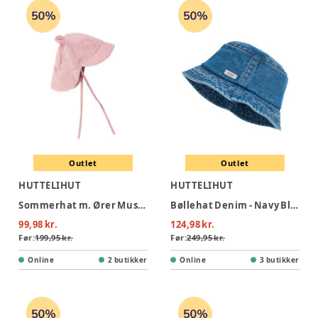
Outlet
Outlet
HUTTELIHUT
HUTTELIHUT
Sommerhat m. Ører Muslin - Pale Mauve
Bøllehat Denim - Navy Blazer
99,98 kr.
124,98 kr.
Før:
199,95 kr.
Før:
249,95 kr.
Online
2 butikker
Online
3 butikker