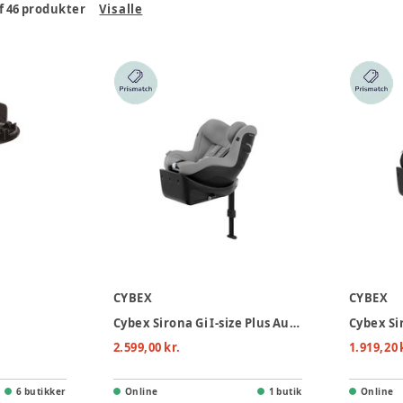
f
46
produkter
Vis alle
CYBEX
CYBEX
Cybex Sirona Gi I-size Plus Autostol - Stone Grey
2.599,00 kr.
1.919,20 
6 butikker
Online
1 butik
Online