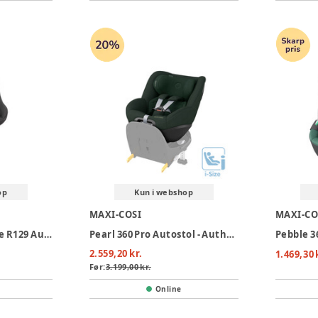
op
Kun i webshop
MAXI-COSI
MAXI-CO
Graco Turn2Me i-Size R129 Autostol - Midnight
Pearl 360 Pro Autostol - Authentic Green
Pebble 3
2.559,20 kr.
1.469,30 
Før:
3.199,00 kr.
Online