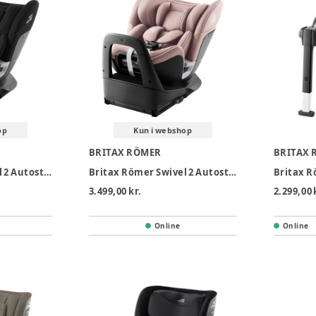
op
Kun i webshop
BRITAX RÖMER
BRITAX 
Britax Römer Swivel 2 Autostol - Space Black
Britax Römer Swivel 2 Autostol - Dusty Rose
Britax R
3.499,00 kr.
2.299,00 
Online
Online