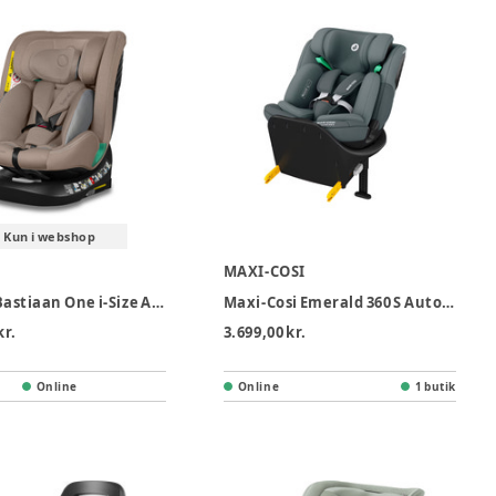
Kun i webshop
O
MAXI-COSI
Lionelo Bastiaan One i-Size Autostol - Beige Sand
Maxi-Cosi Emerald 360 S Autostol - Tonal Graphite
kr.
3.699,00 kr.
Online
Online
1 butik