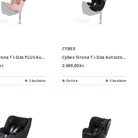
CYBEX
Cybex Sirona T i-Size PLUS Autostol - Peach Pink
Cybex Sirona T i-Size Autostol - Sepia black
kr.
2.699,00 kr.
3 butikker
Online
3 butikker