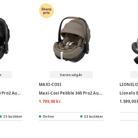
r
Varen udgår
MAXI-COSI
LIONEL
Maxi Cosi Pebble 360 Pro2 Autostol - Twillic Black
Maxi-Cosi Pebble 360 Pro2 Autostol - Twillic Truffle
1.799,00 kr.
1.599,00 
25 butikker
Online
23 butikker