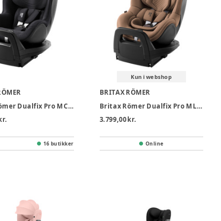
Kun i webshop
RÖMER
BRITAX RÖMER
Britax Römer Dualfix Pro M Classic Autostol - Deep Black
Britax Römer Dualfix Pro M Lux Autostol - Warm Caramel
kr.
3.799,00 kr.
16 butikker
Online