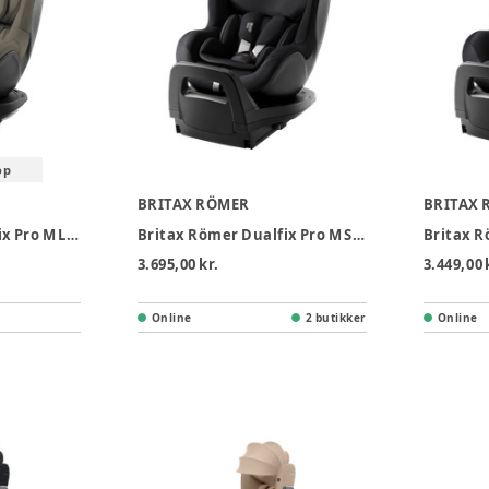
op
BRITAX RÖMER
BRITAX 
Britax Römer Dualfix Pro M Lux Autostol - Urban Olive
Britax Römer Dualfix Pro M Style Autostol - Carbon Black
3.695,00 kr.
3.449,00 
Online
2 butikker
Online