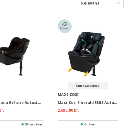
Relevans
Kun i webshop
MAXI-COSI
Cybex Sirona Gi I-size Autostol - Magic Black
Maxi-Cosi Emerald 360 S Autostol - Tonal Black
kr.
2.695,00 kr.
32 butikker
Online