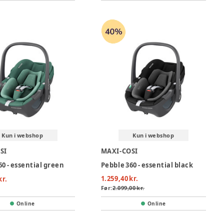
Kun i webshop
Kun i webshop
SI
MAXI-COSI
60 - essential green
Pebble 360 - essential black
1.259,40 kr.
kr.
Før:
2.099,00 kr.
Online
Online