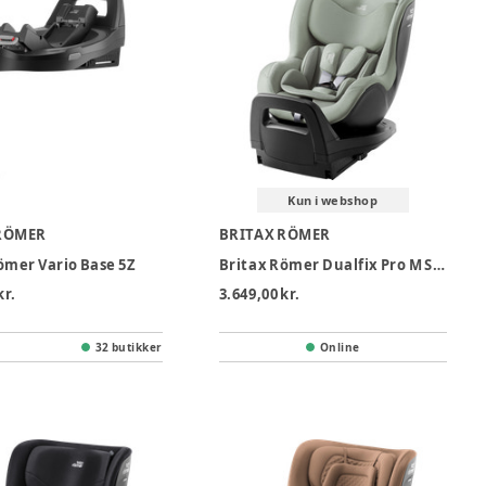
Kun i webshop
RÖMER
BRITAX RÖMER
ömer Vario Base 5Z
Britax Römer Dualfix Pro M Style Autostol - Sage Green
kr.
3.649,00 kr.
32 butikker
Online