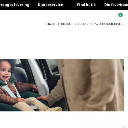
erdages levering
Kundeservice
Find butik
Din favoritbu
0
FIND BUTIK
0,00 KR.
SIDST SETE
LOG IND
FAVORITTER