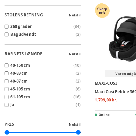
STOLENS RETNING
Nulstil
360 grader
(
34
)
Bagudvendt
(
2
)
BARNETS LÆNGDE
Nulstil
40-150 cm
(
10
)
40-83 cm
(
2
)
Varen udgå
40-87 cm
(
2
)
MAXI-COSI
45-105 cm
(
6
)
61-105 cm
(
16
)
1.799,00 kr.
Ja
(
1
)
Online
PRIS
Nulstil