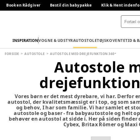
Book en Rådgiver
Bestil din babypakke
Klik & Hent indenfo
INSPIRATION
VOGNE & UDSTYR
AUTOSTOLE
TØJ
SKO
VENTETID & 
FORSIDE
AUTOSTOLE
AUTOSTOLE MED DREJEFUNKTION 360°
Autostole 
drejefunktion
Vores børn er det mest dyrebare, vi har. Derfor er
autostol, der kvalitetsmæssigt er i top, og som sam
og behov, I har som familie. Vi har samlet et sto
autostole og baser - fra babyautostole og helt op
behøver en autostol at sidde i. Her på siden find
Cybex, Britax Römer og Maxi 