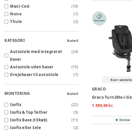
Maxi-Cosi
(
10
)
Nuna
(
1
)
Thule
(
2
)
KATEGORI
Nulstil
Autostole med integreret
(
24
)
baser
Autostole uden baser
(
15
)
Drejebaser til autostole
(
7
)
Kun i websh
GRACO
MONTERING
Nulstil
Isofix
(
22
)
1.599,00 kr.
Isofix & Top Tether
(
5
)
Isofix Base (tilkøb)
(
11
)
Online
Isofix eller Sele
(
2
)