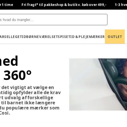
r 1 time
Fri fragt* til pakkeshop & butik v. køb over 499,-
1-3 hv
BARSEL
LEGETID
BØRNEVÆRELSET
SPISETID & PLEJE
MÆRKER
OUTLET
med
 360°
 det vigtigt at vælge en
tidig opfylder alle de krav
rt udvalg af forskellige
 til barnet ikke længere
er du populære mærker som
Cosi.