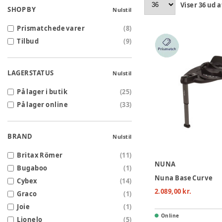
Viser
36
ud a
SHOP BY
Nulstil
Prismatchede varer
(
8
)
Tilbud
(
9
)
LAGERSTATUS
Nulstil
På lager i butik
(
25
)
På lager online
(
33
)
BRAND
Nulstil
Britax Römer
(
11
)
NUNA
Bugaboo
(
1
)
Nuna Base Curve
Cybex
(
14
)
2.089,00 kr.
Graco
(
1
)
Joie
(
1
)
Online
Lionelo
(
5
)