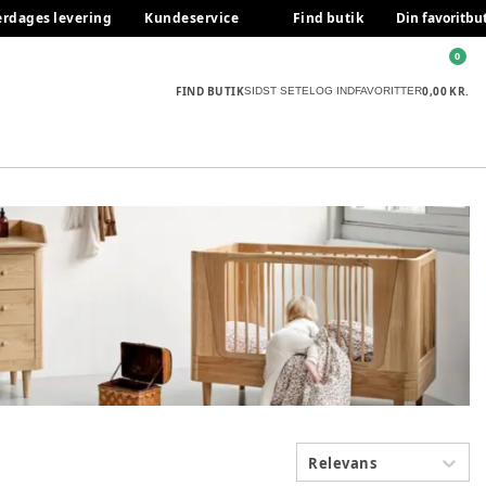
erdages levering
Kundeservice
Find butik
Din favoritbu
0
FIND BUTIK
0,00 KR.
SIDST SETE
LOG IND
FAVORITTER
Relevans