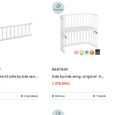
Y
BABYBAY
Sidestykke til side by side seng Original - hvid
Side by side seng, original - hvid
.
1.378,00 kr.
2 butikker
Online
1 butik