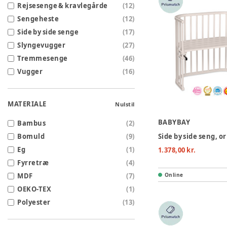
Rejsesenge & kravlegårde
(
12
)
Sengeheste
(
12
)
Side by side senge
(
17
)
Slyngevugger
(
27
)
Tremmesenge
(
46
)
Vugger
(
16
)
MATERIALE
Nulstil
BABYBAY
Bambus
(
2
)
Bomuld
(
9
)
Eg
(
1
)
1.378,00 kr.
Fyrretræ
(
4
)
MDF
(
7
)
Online
OEKO-TEX
(
1
)
Polyester
(
13
)