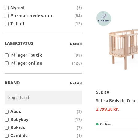
Nyhed
(
5
)
Prismatchede varer
(
64
)
Tilbud
(
12
)
LAGERSTATUS
Nulstil
På lager i butik
(
99
)
På lager online
(
126
)
BRAND
Nulstil
SEBRA
Sebra Bedside Crib 
2.799,20 kr.
Abus
(
2
)
Babybay
(
17
)
Online
BeKids
(
7
)
Candide
(
1
)