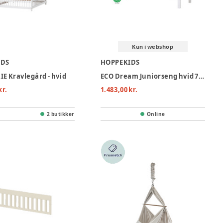
Kun i webshop
IDS
HOPPEKIDS
E Kravlegård - hvid
ECO Dream Juniorseng hvid 70x160 cm. - hvid
kr.
1.483,00 kr.
2 butikker
Online