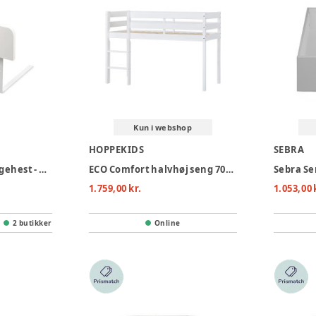
Kun i webshop
HOPPEKIDS
SEBRA
Sebra universal sengehest - hvid
ECO Comfort halvhøj seng 70x160 cm. - hvid
1.759,00 kr.
1.053,00 
2 butikker
Online