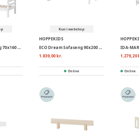
op
Kun i webshop
HOPPEKIDS
HOPPEK
ECO Dream køjeseng 70x160 cm. - hvid
ECO Dream Sofaseng 90x200 cm. - hvid
IDA-MARI
1.839,00 kr.
1.279,20 
Online
Online