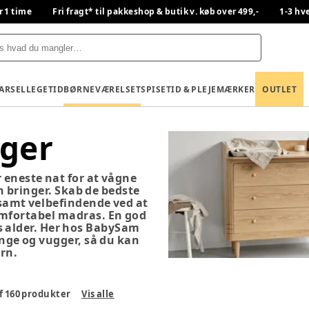
r 1 time
Fri fragt* til pakkeshop & butik v. køb over 499,-
1-3 hv
BARSEL
LEGETID
BØRNEVÆRELSET
SPISETID & PLEJE
MÆRKER
OUTLET
ger
 eneste nat for at vågne
n bringer. Skab de bedste
samt velbefindende ved at
omfortabel madras. En god
ns alder. Her hos BabySam
enge og vugger, så du kan
arn.
f
160
produkter
Vis alle