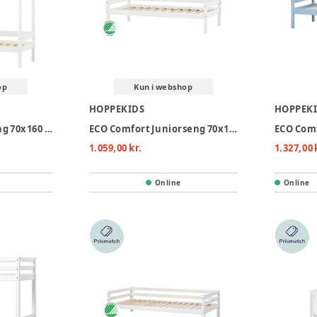
op
Kun i webshop
HOPPEKIDS
HOPPEK
ECO Comfort Husseng 70x160 cm. - hvid
ECO Comfort Juniorseng 70x160 cm. - hvid
1.059,00 kr.
1.327,00 
Online
Online