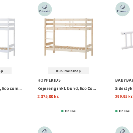
op
Kun i webshop
HOPPEKIDS
BABYBA
Køjeseng inkl. bund, Eco comfort 70x160 cm. - Hvid
Køjeseng inkl. bund, Eco Comfort 70x160 cm. - Natur
2.375,00 kr.
299,95 kr
Online
Online