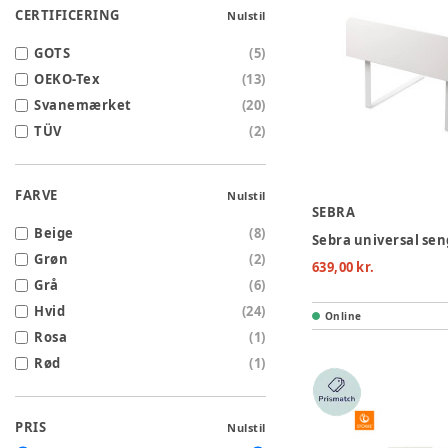
CERTIFICERING
Nulstil
GOTS
(
5
)
OEKO-Tex
(
13
)
Svanemærket
(
20
)
TÜV
(
2
)
FARVE
Nulstil
SEBRA
Beige
(
8
)
Grøn
(
2
)
639,00 kr.
Grå
(
6
)
Hvid
(
24
)
Online
Rosa
(
1
)
Rød
(
1
)
PRIS
Nulstil