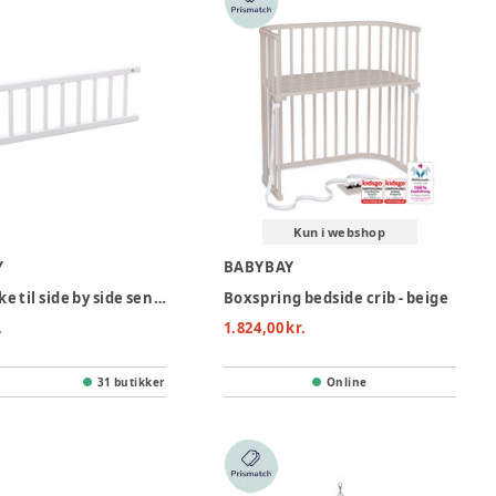
Kun i webshop
Y
BABYBAY
Sidestykke til side by side seng Boxspring - Hvid
Boxspring bedside crib - beige
.
1.824,00 kr.
31 butikker
Online