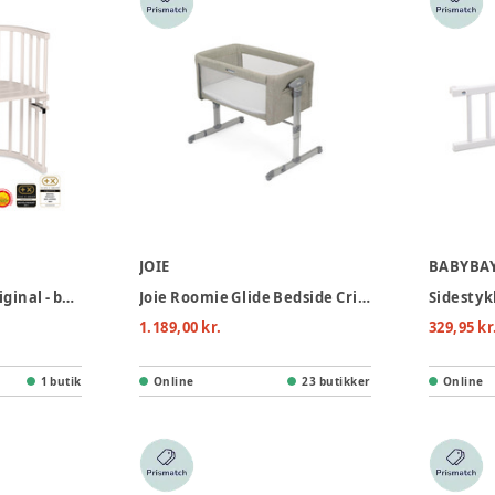
JOIE
BABYBA
Side by side seng, original - beige
Joie Roomie Glide Bedside Crib - Almond
1.189,00 kr.
329,95 kr
1 butik
Online
23 butikker
Online