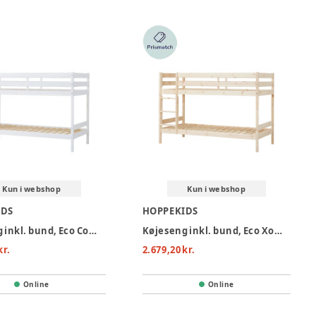
Kun i webshop
Kun i webshop
IDS
HOPPEKIDS
Køjeseng inkl. bund, Eco Comfort 90x200 cm - Hvid
Køjeseng inkl. bund, Eco Xomfort 90x200 cm - Natur
kr.
2.679,20 kr.
Online
Online