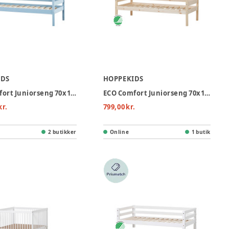
IDS
HOPPEKIDS
ECO Comfort Juniorseng 70x160 cm. - dream blue
ECO Comfort Juniorseng 70x160 cm. - Natur
kr.
799,00 kr.
2 butikker
Online
1 butik