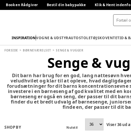
Book en Rådgiver
Bestil din babypakke
Klik & Hent indenfo
INSPIRATION
VOGNE & UDSTYR
AUTOSTOLE
TØJ
SKO
VENTETID & 
FORSIDE
BØRNEVÆRELSET
SENGE & VUGGER
Senge & vug
Dit barn har brug for en god, lang nattesøvn hver
veludhvilet og klar til at opleve, hvad dagligdage
forudsætninger for dit barns koncentrationsevne 
investere i en børneseng af god kvalitet med en k
børneseng er også en seng, der passer til dit bar
finder du et bredt udvalg af børnesenge, juniors
finde en, der passer til dit b
Viser
36
ud a
SHOP BY
Nulstil