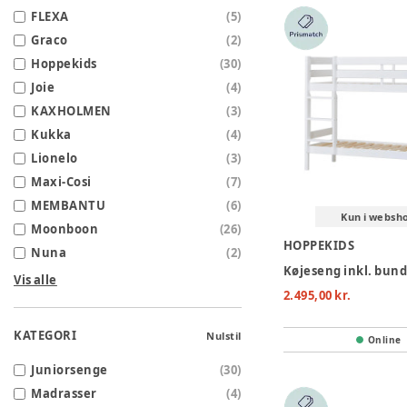
FLEXA
(
5
)
Graco
(
2
)
Hoppekids
(
30
)
Joie
(
4
)
KAXHOLMEN
(
3
)
Kukka
(
4
)
Lionelo
(
3
)
Maxi-Cosi
(
7
)
MEMBANTU
(
6
)
Kun i websh
Moonboon
(
26
)
HOPPEKIDS
Nuna
(
2
)
Vis alle
2.495,00 kr.
KATEGORI
Nulstil
Online
Juniorsenge
(
30
)
Madrasser
(
4
)