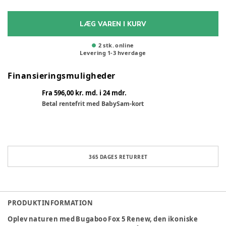
LÆG VAREN I KURV
2 stk. online
Levering
1
-
3
hverdage
Finansieringsmuligheder
Fra 596,00 kr. md. i 24 mdr.
Betal rentefrit med BabySam-kort
365 DAGES RETURRET
PRODUKTINFORMATION
Oplev naturen med Bugaboo Fox 5 Renew, den ikoniske