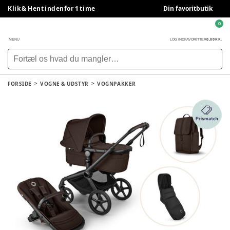
Klik & Hent indenfor 1 time
Din favoritbutik
0
0,00 KR.
MENU
LOG IND
FAVORITTER
FORSIDE
VOGNE & UDSTYR
VOGNPAKKER