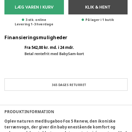
LÆG VAREN I KURV
KLIK & HENT
3 stk. online
På lager i 1 butik
Levering
1
-
3
hverdage
Finansieringsmuligheder
Fra 542,00 kr. md. i 24 mdr.
Betal rentefrit med BabySam-kort
365 DAGES RETURRET
PRODUKTINFORMATION
Oplev naturen med Bugaboo Fox 5 Renew, den ikoniske
terrænvogn, der giver din baby enestående komfort og