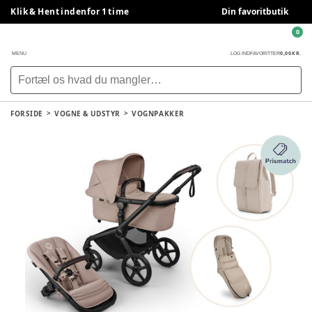
Klik & Hent indenfor 1 time
Din favoritbutik
0
0,00 KR.
MENU
LOG IND
FAVORITTER
FORSIDE
VOGNE & UDSTYR
VOGNPAKKER