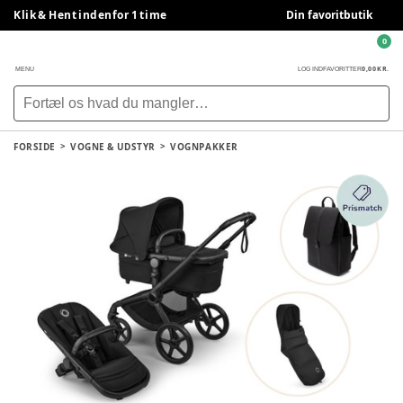
Klik & Hent indenfor 1 time
Din favoritbutik
0
0,00 KR.
MENU
LOG IND
FAVORITTER
FORSIDE
VOGNE & UDSTYR
VOGNPAKKER