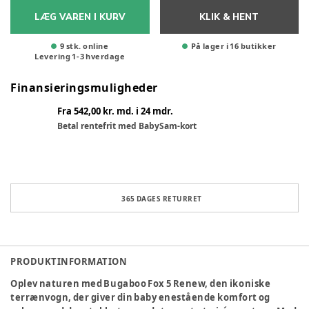
LÆG VAREN I KURV
KLIK & HENT
9 stk. online
På lager i 16 butikker
Levering
1
-
3
hverdage
Finansieringsmuligheder
Fra 542,00 kr. md. i 24 mdr.
Betal rentefrit med BabySam-kort
365 DAGES RETURRET
PRODUKTINFORMATION
Oplev naturen med Bugaboo Fox 5 Renew, den ikoniske
terrænvogn, der giver din baby enestående komfort og