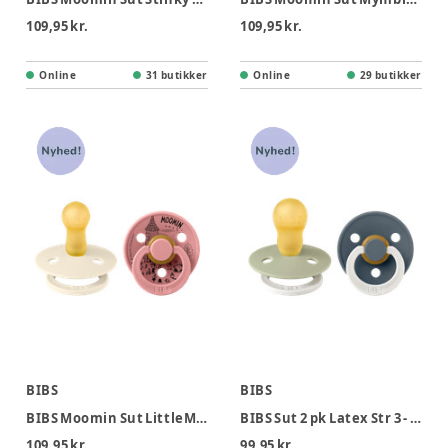
109,95 kr.
109,95 kr.
Online
31 butikker
Online
29 butikker
BIBS
BIBS
BIBS Moomin Sut LittleMy 2pk Str 2 - Ivory Dusty Pink
BIBS Sut 2 pk Latex Str 3 - Sage Pine, Nat
109,95 kr.
99,95 kr.