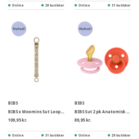
Online
28 butikker
Online
31 butikker
BIBS
BIBS
BIBS x Moomins Sut Loop Suttesnor - Vanilla
BIBS Sut 2 pk Anatomisk Latex Str 2 - Babypink Tango
109,95 kr.
89,95 kr.
Online
31 butikker
Online
29 butikker