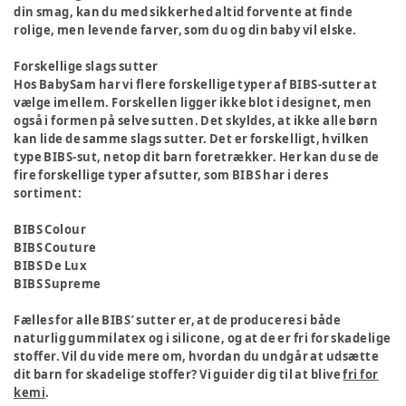
din smag, kan du med sikkerhed altid forvente at finde
rolige, men levende farver, som du og din baby vil elske.
Forskellige slags sutter
Hos BabySam har vi flere forskellige typer af BIBS-sutter at
vælge imellem. Forskellen ligger ikke blot i designet, men
også i formen på selve sutten. Det skyldes, at ikke alle børn
kan lide de samme slags sutter. Det er forskelligt, hvilken
type BIBS-sut, netop dit barn foretrækker. Her kan du se de
fire forskellige typer af sutter, som BIBS har i deres
sortiment:
BIBS Colour
BIBS Couture
BIBS De Lux
BIBS Supreme
Fælles for alle BIBS’ sutter er, at de produceres i både
naturlig gummilatex og i silicone, og at de er fri for skadelige
stoffer. Vil du vide mere om, hvordan du undgår at udsætte
dit barn for skadelige stoffer? Vi guider dig til at blive
fri for
kemi
.