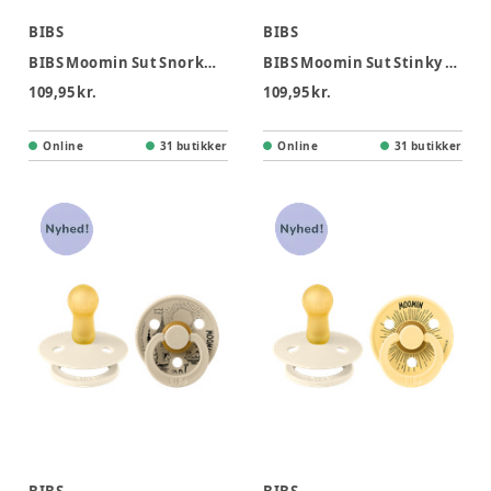
BIBS
BIBS
BIBS Moomin Sut Snorkmaiden 2pk Str 1 - Ivory Vanilla
BIBS Moomin Sut Stinky 2pk Latex Str 1 - Ivory Khaki
109,95 kr.
109,95 kr.
Online
31 butikker
Online
31 butikker