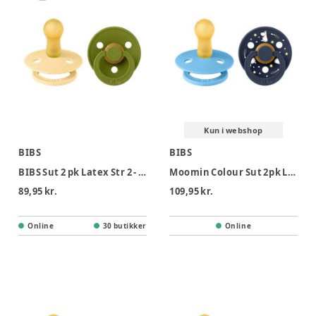
Kun i webshop
BIBS
BIBS
BIBS Sut 2 pk Latex Str 2 - PaleButter Wasabi
Moomin Colour Sut 2pk Latex Str 2 - Breeze
89,95 kr.
109,95 kr.
Online
30 butikker
Online