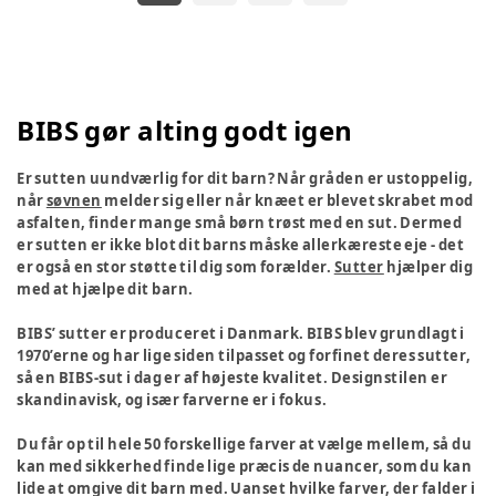
BIBS gør alting godt igen
Er sutten uundværlig for dit barn? Når gråden er ustoppelig,
når
søvnen
melder sig eller når knæet er blevet skrabet mod
asfalten, finder mange små børn trøst med en sut. Dermed
er sutten er ikke blot dit barns måske allerkæreste eje - det
er også en stor støtte til dig som forælder.
Sutter
hjælper dig
med at hjælpe dit barn.
BIBS’ sutter er produceret i Danmark. BIBS blev grundlagt i
1970’erne og har lige siden tilpasset og forfinet deres sutter,
så en BIBS-sut i dag er af højeste kvalitet. Designstilen er
skandinavisk, og især farverne er i fokus.
Du får op til hele 50 forskellige farver at vælge mellem, så du
kan med sikkerhed finde lige præcis de nuancer, som du kan
lide at omgive dit barn med. Uanset hvilke farver, der falder i