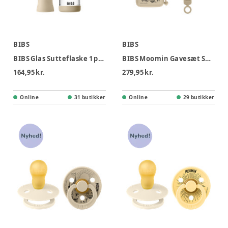
BIBS
BIBS
BIBS Glas Sutteflaske 1 pk 240 ml - M Flow - Vanilla Nat
BIBS Moomin Gavesæt Soothe & Go Lat Str 2 - Vanilla
164,95 kr.
279,95 kr.
Online
31 butikker
Online
29 butikker