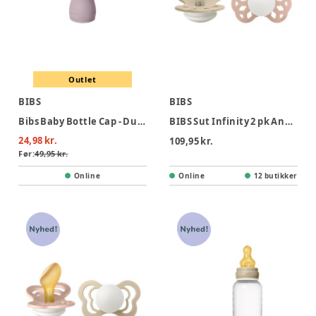
Outlet
BIBS
BIBS
Bibs Baby Bottle Cap - Dusky Lilac
BIBS Sut Infinity 2 pk Anatomisk Str 2 - Vanilla Blush, Nat
24,98 kr.
109,95 kr.
Før:
49,95 kr.
Online
Online
12 butikker