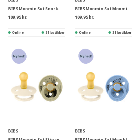
BIBS
BIBS
BIBS Moomin Sut Snorkmaiden 2pk Str2 Ivory Vanilla
BIBS Moomin Sut Moomintroll 2pk Str 2 - Ivory Pale Butter
109,95 kr.
109,95 kr.
Online
31 butikker
Online
31 butikker
BIBS
BIBS
BIBS Moomin Sut Stinky 2pk Latex Str 2 - Ivory Khaki
BIBS Moomin Sut Mymble 2pk Str 2 - Ivory Skyblue