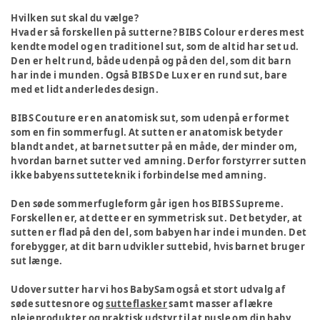
Hvilken sut skal du vælge?
Hvad er så forskellen på sutterne? BIBS Colour er deres mest
kendte model og en traditionel sut, som de altid har set ud.
Den er helt rund, både udenpå og på den del, som dit barn
har inde i munden. Også BIBS De Lux er en rund sut, bare
med et lidt anderledes design.
BIBS Couture er en anatomisk sut, som udenpå er formet
som en fin sommerfugl. At sutten er anatomisk betyder
blandt andet, at barnet sutter på en måde, der minder om,
hvordan barnet sutter ved amning. Derfor forstyrrer sutten
ikke babyens sutteteknik i forbindelse med amning.
Den søde sommerfugleform går igen hos BIBS Supreme.
Forskellen er, at dette er en symmetrisk sut. Det betyder, at
sutten er flad på den del, som babyen har inde i munden. Det
forebygger, at dit barn udvikler suttebid, hvis barnet bruger
sut længe.
Udover sutter har vi hos BabySam også et stort udvalg af
søde suttesnore og
sutteflasker
samt masser af lækre
plejeprodukter
og praktisk udstyr til at
pusle
om din baby.