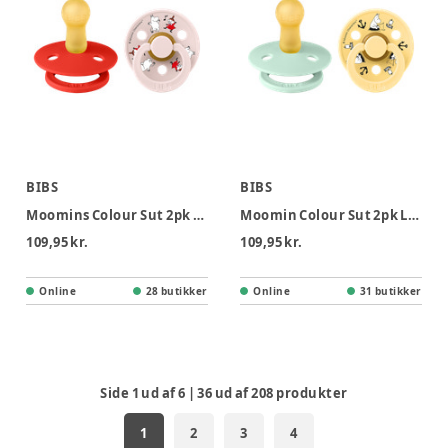
BIBS
BIBS
Moomins Colour Sut 2pk Latex Str 2 - Candy Apple
Moomin Colour Sut 2pk Latex Str 2 - Mint
109,95 kr.
109,95 kr.
Online
28 butikker
Online
31 butikker
Side
1
ud af
6
|
36
ud af
208
produkter
1
2
3
4