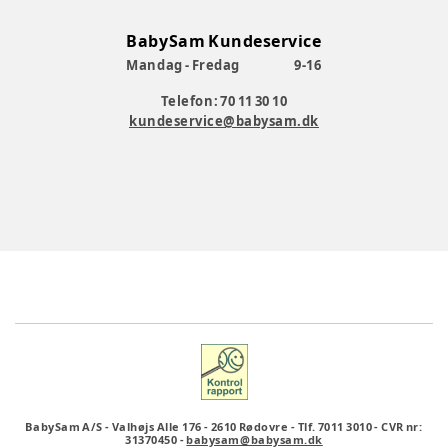
BabySam Kundeservice
Mandag - Fredag
9-16
Telefon: 70 11 30 10
kundeservice@babysam.dk
BabySam A/S
-
Valhøjs Alle 176
-
2610 Rødovre
-
Tlf. 7011 3010
-
CVR nr:
31370450
-
babysam@babysam.dk