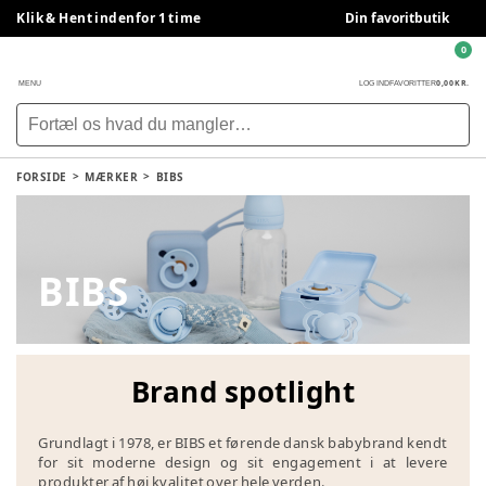
Klik & Hent indenfor 1 time
Din favoritbutik
0
0,00 KR.
MENU
LOG IND
FAVORITTER
FORSIDE
MÆRKER
BIBS
BIBS
Brand spotlight
Grundlagt i 1978, er BIBS et førende dansk babybrand kendt
for sit moderne design og sit engagement i at levere
produkter af høj kvalitet over hele verden.