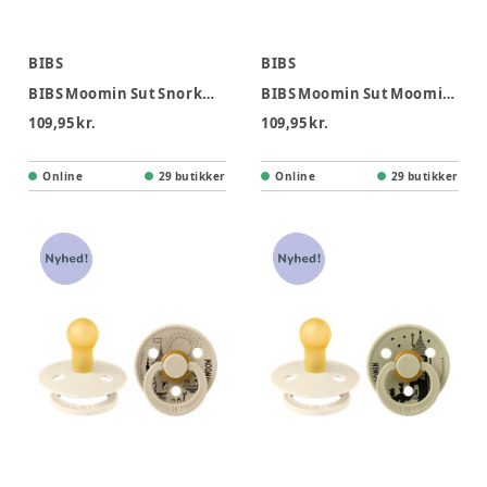
BIBS
BIBS
BIBS Moomin Sut Snorkmaiden 2pk Str. 3 - Ivory Vanilla
BIBS Moomin Sut Moomintroll 2pk Str 3 - Ivory Pale Butter
109,95 kr.
109,95 kr.
Online
29 butikker
Online
29 butikker