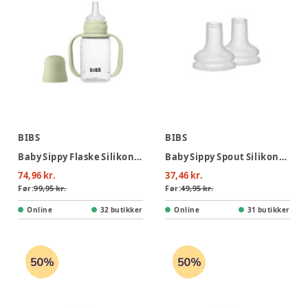
BIBS
BIBS
Baby Sippy Flaske Silikone 1pk 150 ml - Sage
Baby Sippy Spout Silikone 2pk
74,96 kr.
37,46 kr.
Før:
99,95 kr.
Før:
49,95 kr.
Online
32 butikker
Online
31 butikker