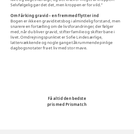
Selvfølgelig gør det det, men kroppen er for vild.”
Om Fårking gravid – en fremmed flytter ind
Bogen er ikke en graviditetsbog i almindelig forstand, men
snarere en fortælling om de livsforandringer, der følger
med, når du bliver gravid, stifter familie og skifter bane i
livet. Omdrejningspunktet er Sofie Lindes ærlige,
lattervækkende og nogle gange tåkrummende pinlige
dagbogsnotater fra et liv med stor mave.
Få altid den bedste
pris med Prismatch