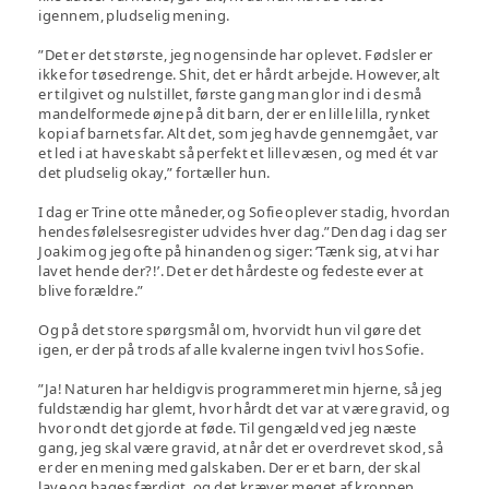
igennem, pludselig mening.
”Det er det største, jeg nogensinde har oplevet. Fødsler er
ikke for tøsedrenge. Shit, det er hårdt arbejde. However, alt
er tilgivet og nulstillet, første gang man glor ind i de små
mandelformede øjne på dit barn, der er en lille lilla, rynket
kopi af barnets far. Alt det, som jeg havde gennemgået, var
et led i at have skabt så perfekt et lille væsen, og med ét var
det pludselig okay,” fortæller hun.
I dag er Trine otte måneder, og Sofie oplever stadig, hvordan
hendes følelsesregister udvides hver dag.”Den dag i dag ser
Joakim og jeg ofte på hinanden og siger: ’Tænk sig, at vi har
lavet hende der?!’. Det er det hårdeste og fedeste ever at
blive forældre.”
Og på det store spørgsmål om, hvorvidt hun vil gøre det
igen, er der på trods af alle kvalerne ingen tvivl hos Sofie.
”Ja! Naturen har heldigvis programmeret min hjerne, så jeg
fuldstændig har glemt, hvor hårdt det var at være gravid, og
hvor ondt det gjorde at føde. Til gengæld ved jeg næste
gang, jeg skal være gravid, at når det er overdrevet skod, så
er der en mening med galskaben. Der er et barn, der skal
lave og bages færdigt, og det kræver meget af kroppen.