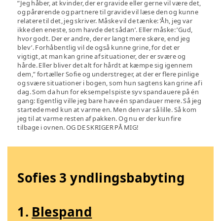
”Jeg håber, at kvinder, der er gravide eller gerne vil være det,
og pårørende og partnere til gravide vil læse den og kunne
relatere til det, jeg skriver. Måske vil de tænke: ’Åh, jeg var
ikke den eneste, som havde det sådan’. Eller måske: ’Gud,
hvor godt. Der er andre, der er langt mere skøre, end jeg
blev’. Forhåbentlig vil de også kunne grine, for det er
vigtigt, at man kan grine af situationer, der er svære og
hårde. Eller bliver det alt for hårdt at kæmpe sig igennem
dem,” fortæller Sofie og understreger, at der er flere pinlige
og svære situationer i bogen, som hun sagtens kan grine af i
dag. Som da hun for eksempel spiste syv spandauere på én
gang: Egentlig ville jeg bare have én spandauer mere. Så jeg
startede med kun at varme en. Men den var så lille. Så kom
jeg til at varme resten af pakken. Og nu er der kun fire
tilbage i ovnen. OG DE SKRIGER PÅ MIG!
Sofies 3 yndlingsbabyting
1.
Blespand