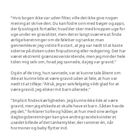
”Hvis bogen ikke var uden filter, ville det ikke give nogen
mening at skrive den. Du kan fodre svin med bøger og apps,
der fysiologisk fortæller, hvad der sker med kroppen uge for
uge under en graviditet, men det er langt sværere at finde
ærlige beretninger om de følelser og tanker, man
gennemlever. Jeg vidste fra start, at jeg var nødt til at kaste
siderne på disken uden finpudsning eller redigering. Det har
været ekstremt grænseoverskridende, men jeg minder hele
tiden mig selv om, hvad jeg savnede, da jeg var gravid.”
Og én af de ting, hun savnede, var at kunne tale åbent om
ikke at kunne lide at være gravid uden at føle, at hun var
nødt til at tilføje: ”Altså, jeg er selvfølgelig vildt glad for at
være gravid. Jeg elsker mit barn allerede.”
”Implicit findes kærligheden. Jeg kunne ikke lide at være
gravid, men jeg elskede at skulle have et barn. Sådan havde
jeg det,” forklarer Sofie og håber, at hun med sine ærlige
dagbogsberetninger kan give andre gravide kvinder et
usødet billede af det tankemylder, der rammer én, når
hormoner og baby flytter ind.