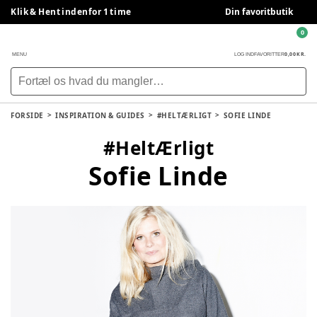
Klik & Hent indenfor 1 time
Din favoritbutik
0
0,00 KR.
MENU
LOG IND
FAVORITTER
FORSIDE
INSPIRATION & GUIDES
#HELTÆRLIGT
SOFIE LINDE
#HeltÆrligt
Sofie Linde