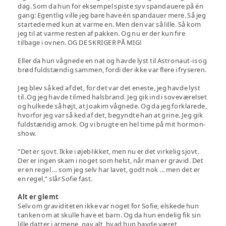
dag. Som da hun for eksempel spiste syv spandauere på én
gang: Egentlig ville jeg bare have én spandauer mere. Så jeg
startede med kun at varme en. Men den var så lille. Så kom
jeg til at varme resten af pakken. Og nu er der kun fire
tilbage i ovnen. OG DE SKRIGER PÅ MIG!
Eller da hun vågnede en nat og havde lyst til Astronaut-is og
brød fuldstændig sammen, fordi der ikke var flere i fryseren.
Jeg blev så ked af det, for det var det eneste, jeg havde lyst
til. Og jeg havde tilmed halsbrand. Jeg gik ind i soveværelset
og hulkede så højt, at Joakim vågnede. Og da jeg forklarede,
hvorfor jeg var så ked af det, begyndte han at grine. Jeg gik
fuldstændig amok. Og vi brugte en hel time på mit hormon-
show.
”Det er sjovt. Ikke i øjeblikket, men nu er det virkelig sjovt.
Der er ingen skam i noget som helst, når man er gravid. Det
er en regel ... som jeg selv har lavet, godt nok ... men det er
en regel,” slår Sofie fast.
Alt er glemt
Selv om graviditeten ikke var noget for Sofie, elskede hun
tanken om at skulle have et barn. Og da hun endelig fik sin
lille datter i armene, gav alt, hvad hun havde været