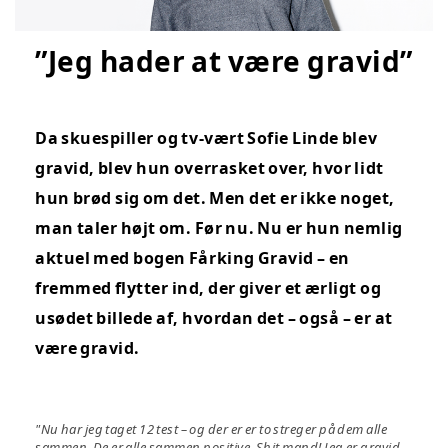
”Jeg hader at være gravid”
Da skuespiller og tv-vært Sofie Linde blev
gravid, blev hun overrasket over, hvor lidt
hun brød sig om det. Men det er ikke noget,
man taler højt om. Før nu. Nu er hun nemlig
aktuel med bogen Fårking Gravid – en
fremmed flytter ind, der giver et ærligt og
usødet billede af, hvordan det – også – er at
være gravid.
"Nu har jeg taget 12 test – og der er er to streger på dem alle
sammen. De er alle sammen positive. Shit mand! Jeg er gravid.