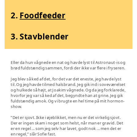
2.
Foodfeeder
3. Stavblender
Eller da hun vågnede en nat og havde lyst til Astronaut-is og
brød fuldstændig sammen, fordi der ikke var flere i fryseren.
Jeg blev så ked af det, for det var det eneste, jeg havde lyst
til. Og jeg havde tilmed halsbrand. Jeg gik ind i soveværelset
og hulkede så højt, at Joakim vågnede. Og da jeg forklarede,
hvorfor jeg var så ked af det, begyndte han at grine. Jeg gik
fuldstændig amok. Og vi brugte en hel time på mit hormon-
show.
”Det er sjovt. Ikke i øjeblikket, men nu er det virkelig sjovt.
Der er ingen skam i noget som helst, når man er gravid. Det
er en regel ... som jeg selv har lavet, godt nok ... men det er
en regel,” slår Sofie fast.