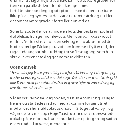
ond, når du siger højt, at du ikke kan lide at være gravid, for
tænk nu på alle de kvinder, der kæmper med
fertilitetsbehandling og adoption – men det ændrer bare
ikke på, at jeg syntes, at det var ekstremt hårdt og til tider
ensomt at være gravid,” fortæller hun ærligt.
Sofie forsøgte derfor at finde en bog, der beskrev nogle af
de følelser, hun gennemlevede. Men den var ikke skrevet
endnu. Derfor skrev hun den selv, og er nu aktuel med den
hudløst ærlige Fårking gravid ­– en fremmed flytter ind, der
tager udgangspunkt i uddrag fra Sofies dagbog, som hun
skrev i hver eneste dag gennem graviditeten.
Uden omsvøb
"Hvor ville jeg bare give alt lige nu for at blive mig selv igen. Jeg
hader at være gravid. Så er det sagt. Dér, der var den. Undskyld
lille Trine, men for satan da. Det er grove løjer at være drægtig.
Not for me. Så er det sagt."
Sådan skriver Sofie i dagbogen, da hun er omkring 30 uger
henne og startede sin dag med at komme for sent til et
møde, fordi hun faldt pladask i søvn i S-toget til Valby – og
vågnede forvirret op i Høje Taastrup med seks ubesvarede
opkald på telefonen. Hun er hudløst ærlig i bogen, og sådan
er det nødt til at være, mener hun.