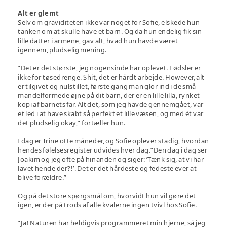
Alt er glemt
Selv om graviditeten ikke var noget for Sofie, elskede hun
tanken om at skulle have et barn. Og da hun endelig fik sin
lille datter i armene, gav alt, hvad hun havde været
igennem, pludselig mening.
”Det er det største, jeg nogensinde har oplevet. Fødsler er
ikke for tøsedrenge. Shit, det er hårdt arbejde. However, alt
er tilgivet og nulstillet, første gang man glor ind i de små
mandelformede øjne på dit barn, der er en lille lilla, rynket
kopi af barnets far. Alt det, som jeg havde gennemgået, var
et led i at have skabt så perfekt et lille væsen, og med ét var
det pludselig okay,” fortæller hun.
I dag er Trine otte måneder, og Sofie oplever stadig, hvordan
hendes følelsesregister udvides hver dag.”Den dag i dag ser
Joakim og jeg ofte på hinanden og siger: ’Tænk sig, at vi har
lavet hende der?!’. Det er det hårdeste og fedeste ever at
blive forældre.”
Og på det store spørgsmål om, hvorvidt hun vil gøre det
igen, er der på trods af alle kvalerne ingen tvivl hos Sofie.
”Ja! Naturen har heldigvis programmeret min hjerne, så jeg