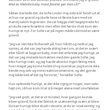
Med en lillebitte baby. Hvad fanden gør man så?"
Sådan startede det, da Sofie Linde i maj sidste år fandt ud af,
at hun var gravid og skulle have sit første barn med sin
mand Joakim Ingversen. De var begge vildt begejstrede for
at skulle være forældre, men efter det første chok kom der
hurtigt et nyt. For Sofie var på ingen måde vild med at være
gravid.
”Jeg var slet ikke forberedt på, hvor hårdt og nedtur jeg
syntes, at det var. Jeg havde aldrig hørt om, at det er svært
eller hårdt at bage en baby, men det erfarede jeg hurtigt, at
det var. Jeg mistede kontakten med den gamle Sofie. Jeg
blev hurtigt træt, og jeg havde absolut ingen føling med,
hvor meget jeg kunne holde til og overskue. Jeg kunne ikke
kende mig selv og mine reaktionsmønstre, og det gjorde
mig både ked af det og forvirret,” fortæller Sofie.
Hun oplevede hurtigt, at det ikke rigtig er noget, man taler
højt om, så hun kom til at stå meget alene med sine følelser.
”Jeg ved godt, at det er et mirakel, hver gang en kvinde
bliver gravid, fordi det faktisk er utaknemligt svært at blive.
Du kan hurtigt blive skudt i skoene, at du er 'utaknemlig' og