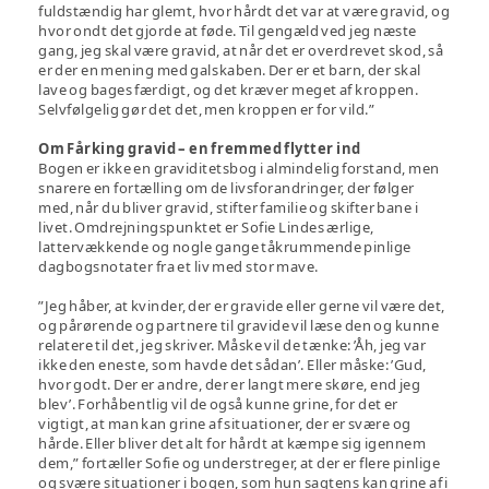
fuldstændig har glemt, hvor hårdt det var at være gravid, og
hvor ondt det gjorde at føde. Til gengæld ved jeg næste
gang, jeg skal være gravid, at når det er overdrevet skod, så
er der en mening med galskaben. Der er et barn, der skal
lave og bages færdigt, og det kræver meget af kroppen.
Selvfølgelig gør det det, men kroppen er for vild.”
Om Fårking gravid – en fremmed flytter ind
Bogen er ikke en graviditetsbog i almindelig forstand, men
snarere en fortælling om de livsforandringer, der følger
med, når du bliver gravid, stifter familie og skifter bane i
livet. Omdrejningspunktet er Sofie Lindes ærlige,
lattervækkende og nogle gange tåkrummende pinlige
dagbogsnotater fra et liv med stor mave.
”Jeg håber, at kvinder, der er gravide eller gerne vil være det,
og pårørende og partnere til gravide vil læse den og kunne
relatere til det, jeg skriver. Måske vil de tænke: ’Åh, jeg var
ikke den eneste, som havde det sådan’. Eller måske: ’Gud,
hvor godt. Der er andre, der er langt mere skøre, end jeg
blev’. Forhåbentlig vil de også kunne grine, for det er
vigtigt, at man kan grine af situationer, der er svære og
hårde. Eller bliver det alt for hårdt at kæmpe sig igennem
dem,” fortæller Sofie og understreger, at der er flere pinlige
og svære situationer i bogen, som hun sagtens kan grine af i