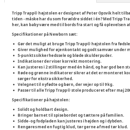
Tripp Trapp® højstolen er designet af Peter Opsvik helt til
tiden - måske har du som forældre siddet i én? Med Tripp 
her, kan baby være med til bords fra start og få oplevelsen af
Specifikationer på Newborn sæt:
Gør det muligt at bruge Tripp Trapp® højstolen fra fødsl
Giver mulighed for øjenkontakt og godt samvær under
5-punkts sikkerhedssele og bløde skulderpuder.
Indikationer der viser korrekt montering.
Kan justeres i 2 stillinger med én hånd, og har god ben støt
Røde og grønne indikatorer sikrer at det er monteret k
sørger for ekstra sikkerhed.
Velegnet til nyfødte og børn, der vejer op til 9 kg.
Passer til alle Tripp Trapp® stole produceret efter maj 20
Specifikationer på højstolen:
Solidt og holdbart design.
Bringer barnet til spisebordet og tættere på familien.
Sidde- og fodpladen kan justeres i højden og i dybden.
Rengøres med en fugtig klud, tør gerne af med tør klud.