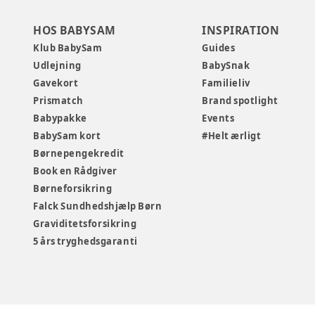
HOS BABYSAM
INSPIRATION
Klub BabySam
Guides
Udlejning
BabySnak
Gavekort
Familieliv
Prismatch
Brand spotlight
Babypakke
Events
BabySam kort
#Helt ærligt
Børnepengekredit
Book en Rådgiver
Børneforsikring
Falck Sundhedshjælp Børn
Graviditetsforsikring
5 års tryghedsgaranti