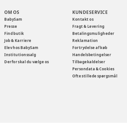
OM OS
KUNDESERVICE
BabySam
Kontakt os
Presse
Fragt & Levering
Find butik
Betalingsmuligheder
Job & Karriere
Reklamation
Elev hos BabySam
Fortrydelse af køb
Institutionssalg
Handelsbetingelser
Derfor skal du vælge os
Tilbagekaldelser
Persondata & Cookies
Ofte stillede spørgsmål