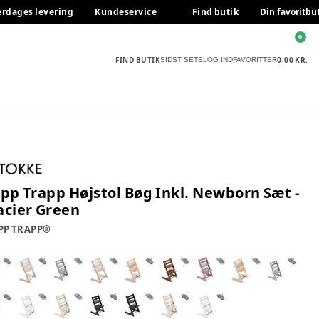
erdages levering
Kundeservice
Find butik
Din favoritbu
0
FIND BUTIK
0,00 KR.
SIDST SETE
LOG IND
FAVORITTER
ipp Trapp Højstol Bøg Inkl. Newborn Sæt -
acier Green
PP TRAPP®