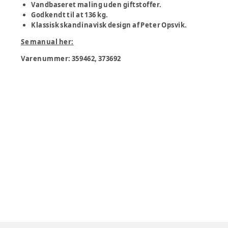
Vandbaseret maling uden giftstoffer.
Godkendt til at 136 kg.
Klassisk skandinavisk design af Peter Opsvik.
Se manual her:
Varenummer:
359462, 373692