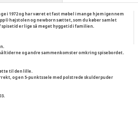
bage i 1972 og har været et fast møbel i mange hjem igennem
Trapp® højstolen og newborn sættet, som du køber samlet
 spisetid er lige så meget hyggetid i familien.
en.
 måltiderne og andre sammenkomster omkring spisebordet.
te til den lille.
orrekt, og en 5-punktssele med polstrede skulderpuder
03.