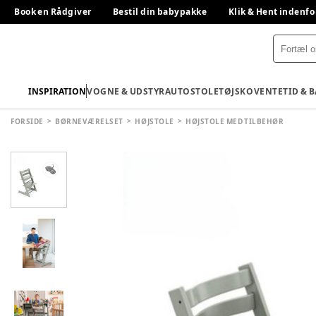
Book en Rådgiver
Bestil din babypakke
Klik & Hent indenfo
INSPIRATION
VOGNE & UDSTYR
AUTOSTOLE
TØJ
SKO
VENTETID & 
FORSIDE
BØRNEVÆRELSET
HØJSTOLE
HØJSTOLE MED TILBEHØR