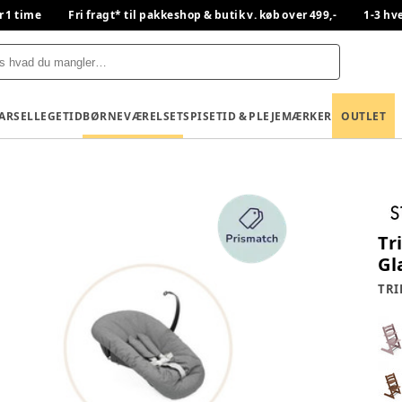
r 1 time
Fri fragt* til pakkeshop & butik v. køb over 499,-
1-3 hv
BARSEL
LEGETID
BØRNEVÆRELSET
SPISETID & PLEJE
MÆRKER
OUTLET
Tr
Gl
TRI