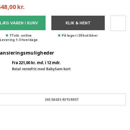
648,00 kr.
LÆG VAREN I KURV
KLIK & HENT
77 stk. online
På lager i 28 butikker
Levering
1
-
3
hverdage
nansieringsmuligheder
Fra 221,00 kr. md. i 12 mdr.
Betal rentefrit med BabySam-kort
365 DAGES RETURRET