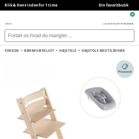
Klik & Hent indenfor 1 time
Din favoritbutik
0
0,00 KR.
MENU
LOG IND
FAVORITTER
FORSIDE
BØRNEVÆRELSET
HØJSTOLE
HØJSTOLE MED TILBEHØR