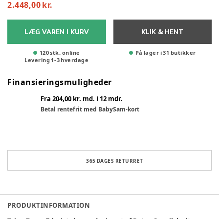
2.448,00 kr.
LÆG VAREN I KURV
KLIK & HENT
120 stk. online
På lager i 31 butikker
Levering
1
-
3
hverdage
Finansieringsmuligheder
Fra 204,00 kr. md. i 12 mdr.
Betal rentefrit med BabySam-kort
365 DAGES RETURRET
PRODUKTINFORMATION