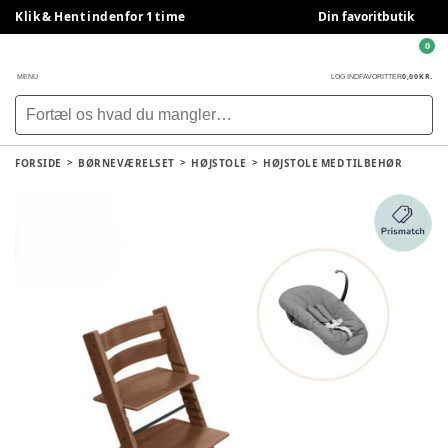
Klik & Hent indenfor 1 time
Din favoritbutik
0
0,00 KR.
MENU
LOG IND
FAVORITTER
FORSIDE
BØRNEVÆRELSET
HØJSTOLE
HØJSTOLE MED TILBEHØR