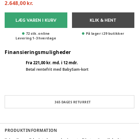
2.648,00 kr.
LÆG VAREN I KURV
KLIK & HENT
72 stk. online
På lager i 29 butikker
Levering
1
-
3
hverdage
Finansieringsmuligheder
Fra 221,00 kr. md. i 12 mdr.
Betal rentefrit med BabySam-kort
365 DAGES RETURRET
PRODUKTINFORMATION