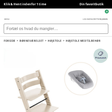
Klik & Hent indenfor 1 time
Din favoritbutik
0
0,00 KR.
MENU
LOG IND
FAVORITTER
FORSIDE
BØRNEVÆRELSET
HØJSTOLE
HØJSTOLE MED TILBEHØR