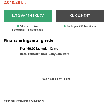
2.018,20 kr.
LÆG VAREN I KURV
KLIK & HENT
51 stk. online
På lager i 30 butikker
Levering
1
-
3
hverdage
Finansieringsmuligheder
Fra 169,00 kr. md. i 12 mdr.
Betal rentefrit med BabySam-kort
365 DAGES RETURRET
PRODUKTINFORMATION