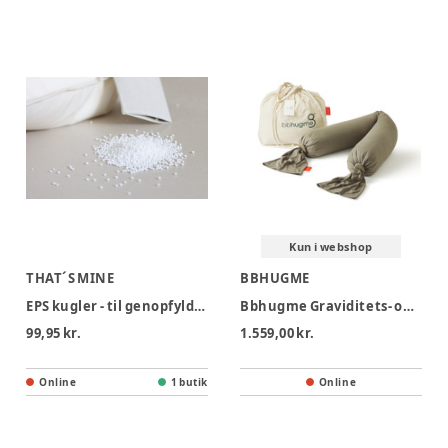
Kun i webshop
THAT´S MINE
BBHUGME
EPS kugler - til genopfyldning af ammepude
Bbhugme Graviditets- og Ammepude - Dusty Olive
99,95 kr.
1.559,00 kr.
Online
1 butik
Online