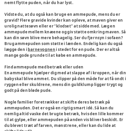
nemt flytte puden, når du har lyst.
Vidste du, at du også kan bruge en ammepude, mens du er
gravid? Flere gravide kvinder kan opleve, at maven giver en
urolig nattesøvn eller er “klodset” at sidde med. Læg en
ammepude mellem knæene og giv støtte omkring maven. Så
kan din søvn blive mere behagelig. Ser du fjernsyn i sofaen?
Brug ammepuden som støtte i lænden. Endelig kan du også
lægge den i
barnevognen
i stedet for en pude. Der er altså
mange gode grunde til at købe en ammepude.
Find ammepude med betræk eller uden
En ammepude hjælper dig med at slappe af i kroppen, når din
baby skal blive ammet. Du slipper på den måde for at få ondt i
ryggen eller skuldrene, mens din guldklump ligger trygt og
godt på den bløde pude.
Nogle familier foretrækker at skifte deres betræk på
ammepuden. Det er også en rigtig smart idé. Så kan du
nemlig altid vaske det brugte betræk, hvis den lille kommer
til at gylpe, eller ammepuden på anden vis bliver beskidt. Er
du blevet træt af farven, mønstrene, eller kan du lide at