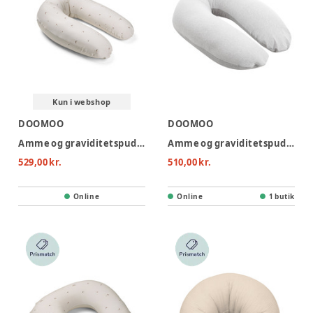
Kun i webshop
DOOMOO
DOOMOO
Amme og graviditetspude - svampe
Amme og graviditetspude - grå
529,00 kr.
510,00 kr.
Online
Online
1 butik