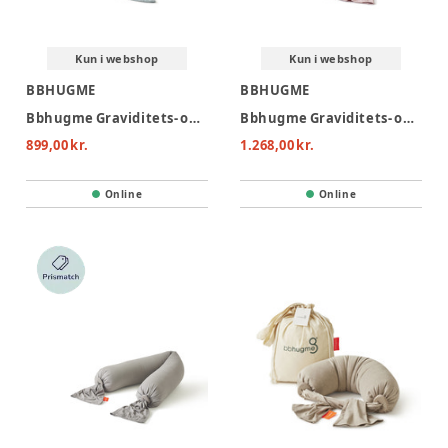
Kun i webshop
Kun i webshop
BBHUGME
BBHUGME
Bbhugme Graviditets- og Ammepude - Eucalyptus
Bbhugme Graviditets- og Ammepude - Dusty Pink
899,00 kr.
1.268,00 kr.
Online
Online