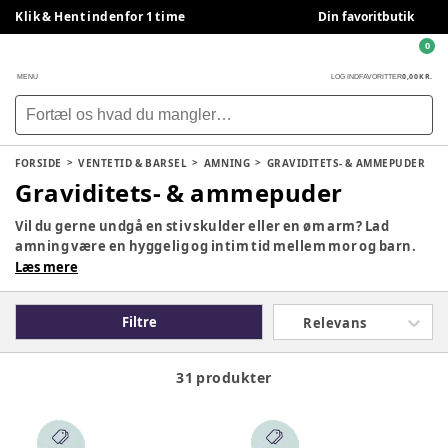
Klik & Hent indenfor 1 time
Din favoritbutik
0
0,00 KR.
MENU
LOG IND
FAVORITTER
FORSIDE
VENTETID & BARSEL
AMNING
GRAVIDITETS- & AMMEPUDER
Graviditets- & ammepuder
Vil du gerne undgå en stiv skulder eller en øm arm? Lad
amning være en hyggelig og intim tid mellem mor og barn.
Ammepuder støtter dig og din baby, så du ikke skal bruge
Læs mere
kræfter på at amme. Hos BabySam finder du ammepuder i
forskellige former, farver og mønstre samt ekstra betræk til
Filtre
Relevans
ammepude.
31 produkter