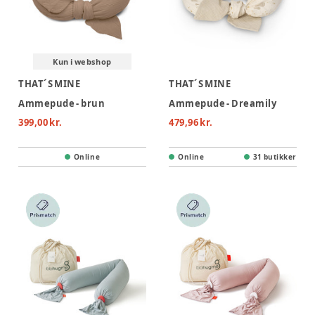
Kun i webshop
THAT´S MINE
THAT´S MINE
Ammepude - brun
Ammepude - Dreamily
399,00 kr.
479,96 kr.
Online
Online
31 butikker