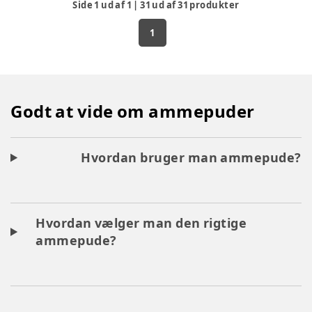
Side
1
ud af
1
|
31
ud af
31
produkter
1
Godt at vide om ammepuder
Hvordan bruger man ammepude?
Hvordan vælger man den rigtige
ammepude?