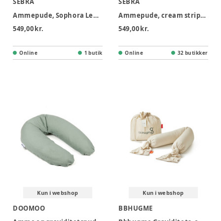
SEBRA
SEBRA
Ammepude, Sophora Leaves, beige/grøn, Kapok
Ammepude, cream stripe, Kapok
549,00 kr.
549,00 kr.
Online
1 butik
Online
32 butikker
Kun i webshop
Kun i webshop
DOOMOO
BBHUGME