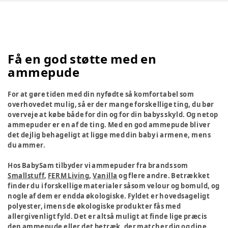
Få en god støtte med en
ammepude
For at gøre tiden med din nyfødte så komfortabel som
overhovedet mulig, så er der mange forskellige ting, du bør
overveje at købe både for din og for din babys skyld. Og netop
ammepuder er en af de ting. Med en god ammepude bliver
det dejlig behageligt at ligge med din baby i armene, mens
du ammer.
Hos BabySam tilbyder vi ammepuder fra brands som
Smallstuff
,
FERM Living
,
Vanilla
og flere andre. Betrækket
finder du i forskellige materialer såsom velour og bomuld, og
nogle af dem er endda økologiske. Fyldet er hovedsageligt
polyester, imens de økologiske produkter fås med
allergivenligt fyld. Det er altså muligt at finde lige præcis
den ammepude eller det betræk, der matcher dig og dine