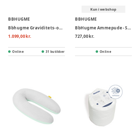
Kun i webshop
BBHUGME
BBHUGME
Bbhugme Graviditets- og Ammepude - Stone
BbHugme Ammepude - Seashell Beige
1.099,00 kr.
727,00 kr.
Online
31 butikker
Online