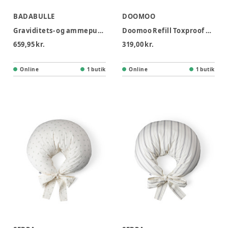
BADABULLE
DOOMOO
Graviditets- og ammepude - Fluffy
Doomoo Refill Toxproof 10 l
659,95 kr.
319,00 kr.
Online
1 butik
Online
1 butik