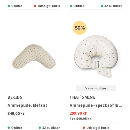
Online
Udsolgt i butik
Online
32 butikker
Varen udgår
BEKIDS
THAT´S MINE
Ammepude, Elefant
Ammepude - Specks of luck
299,98 kr.
349,00 kr.
Før:
599,95 kr.
Online
32 butikker
Udsolgt i butik