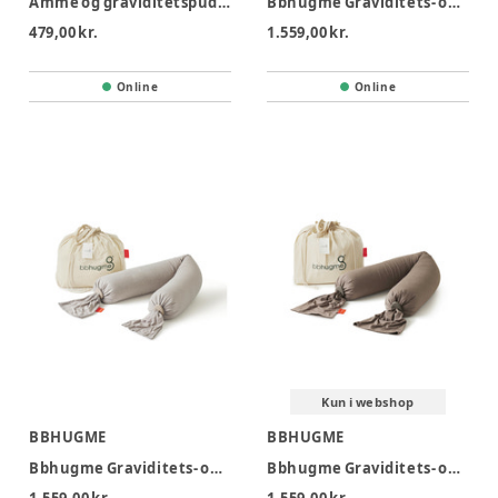
Amme og graviditetspude - Muslin grøn
Bbhugme Graviditets- og Ammepude - Soft White
479,00 kr.
1.559,00 kr.
Online
Online
Kun i webshop
BBHUGME
BBHUGME
Bbhugme Graviditets- og Ammepude - Seashell Beige
Bbhugme Graviditets- og Ammepude - Hazel Brown