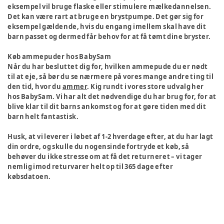
eksempel vil bruge flaske eller stimulere mælkedannelsen.
Det kan være rart at bruge en brystpumpe. Det gør sig for
eksempel gældende, hvis du engang imellem skal have dit
barn passet og dermed får behov for at få tømt dine bryster.
Køb ammepuder hos BabySam
Når du har besluttet dig for, hvilken ammepude du er nødt
til at eje, så bør du se nærmere på vores mange andre ting til
den tid, hvor du
ammer
. Kig rundt i vores store udvalg her
hos BabySam. Vi har alt det nødvendige du har brug for, for at
blive klar til dit barns ankomst og for at gøre tiden med dit
barn helt fantastisk.
Husk, at vi leverer i løbet af 1-2 hverdage efter, at du har lagt
din ordre, og skulle du nogensinde fortryde et køb, så
behøver du ikke stresse om at få det returneret – vi tager
nemlig imod returvarer helt op til 365 dage efter
købsdatoen.