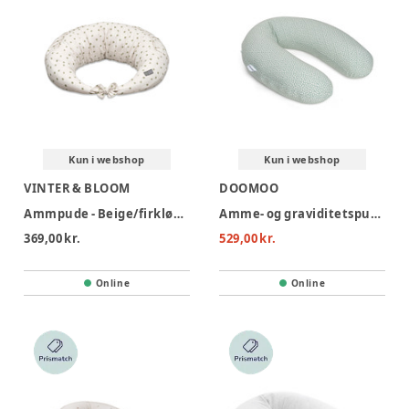
Kun i webshop
Kun i webshop
VINTER & BLOOM
DOOMOO
Ammpude - Beige/firkløver
Amme- og graviditetspude - kaki
369,00 kr.
529,00 kr.
Online
Online