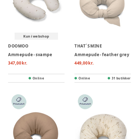
Kun i webshop
DOOMOO
THAT´S MINE
Ammepude - svampe
Ammepude - feather grey
347,00 kr.
449,00 kr.
Online
Online
31 butikker