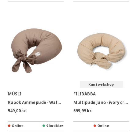
Kun i webshop
MÜSLI
FILIBABBA
Kapok Ammepude - Walnut
Multipude Juno - ivory cream
549,00 kr.
599,95 kr.
Online
9 butikker
Online