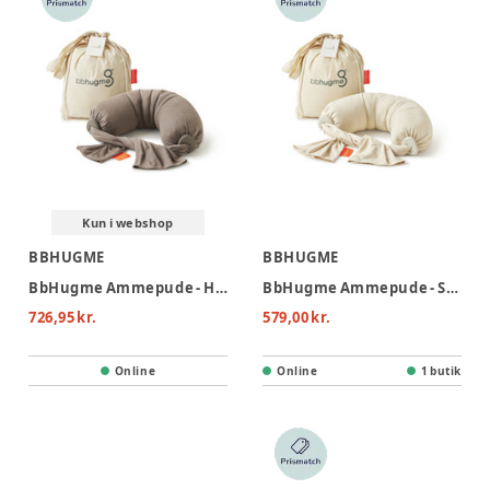
Kun i webshop
BBHUGME
BBHUGME
BbHugme Ammepude - Hazel Brown
BbHugme Ammepude - Soft White
726,95 kr.
579,00 kr.
Online
Online
1 butik