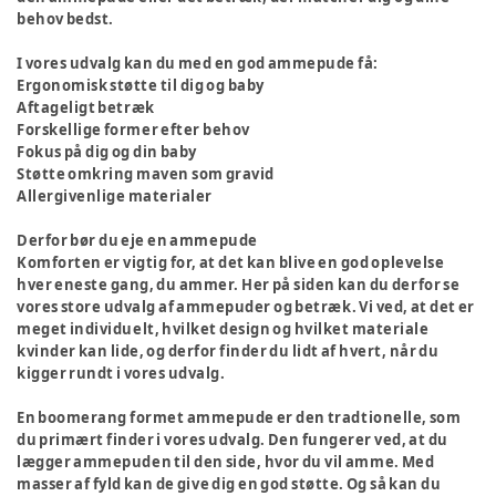
behov bedst.
I vores udvalg kan du med en god ammepude få:
Ergonomisk støtte til dig og baby
Aftageligt betræk
Forskellige former efter behov
Fokus på dig og din baby
Støtte omkring maven som gravid
Allergivenlige materialer
Derfor bør du eje en ammepude
Komforten er vigtig for, at det kan blive en god oplevelse
hver eneste gang, du ammer. Her på siden kan du derfor se
vores store udvalg af ammepuder og betræk. Vi ved, at det er
meget individuelt, hvilket design og hvilket materiale
kvinder kan lide, og derfor finder du lidt af hvert, når du
kigger rundt i vores udvalg.
En boomerang formet ammepude er den tradtionelle, som
du primært finder i vores udvalg. Den fungerer ved, at du
lægger ammepuden til den side, hvor du vil amme. Med
masser af fyld kan de give dig en god støtte. Og så kan du