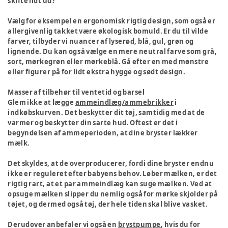
skifte lidt ud?
Vælg for eksempel en ergonomisk rigtig design, som også er
allergivenlig takket være økologisk bomuld. Er du til vilde
farver, tilbyder vi nuancer af lyserød, blå, gul, grøn og
lignende. Du kan også vælge en mere neutral farve som grå,
sort, mørkegrøn eller mørkeblå. Gå efter en med mønstre
eller figurer på for lidt ekstra hygge og sødt design.
Masser af tilbehør til ventetid og barsel
Glem ikke at lægge
ammeindlæg/ammebrikker
i
indkøbskurven. Det beskytter dit tøj, samtidig med at de
varmer og beskytter din sarte hud. Oftest er det i
begyndelsen af ammeperioden, at dine bryster lækker
mælk.
Det skyldes, at de overproducerer, fordi dine bryster endnu
ikke er reguleret efter babyens behov. Løber mælken, er det
rigtig rart, at et par ammeindlæg kan suge mælken. Ved at
opsuge mælken slipper du nemlig også for mørke skjolder på
tøjet, og dermed også tøj, der hele tiden skal blive vasket.
Derudover anbefaler vi også en
brystpumpe
, hvis du for