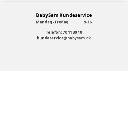
BabySam Kundeservice
Mandag - Fredag
9-16
Telefon: 70 11 30 10
kundeservice@babysam.dk
BabySam A/S
-
Valhøjs Alle 176
-
2610 Rødovre
-
Tlf. 7011 3010
-
CVR nr: