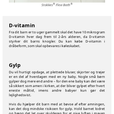
®
®
Stokkes
Flexi Bath
D-vitamin
Fra dit barn er to uger gammelt skal det have 10 mikrogram
D-vitamin hver dag frem til 2-års alderen, da D-vitamin
styrker dit barns knogler. Du kan købe D-vitamin i
dråbeform, som skal opbevares i køleskabet.
Gylp
Du vil hurtigt opdage, at plettede bluser, skjorter og trøjer
er en del af hverdagen med en ny baby. Nogle små børn
gylper dog mere end andre – for den ene baby kan det være
så sikkert som amen i kirken, at der bliver gylpet efter hvert
eneste måltid, imens andre babyer kun gør det
lejlighedsvist.
Hvis du hjælper dit barn med at bøvse af efter amningen,
kan det dog mindske risikoen for gylp. Hold barnet lodret
og hæng det let over skulderen for at give luften i maven