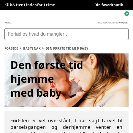
Klik & Hent indenfor 1 time
Din favoritbutik
0
0,00 KR.
MENU
LOG IND
FAVORITTER
FORSIDE
BABYSNAK
DEN FØRSTE TID MED BABY
Den første tid
hjemme
med baby
Fødslen er vel overstået, I har sagt farvel til
barselsgangen og derhjemme venter en