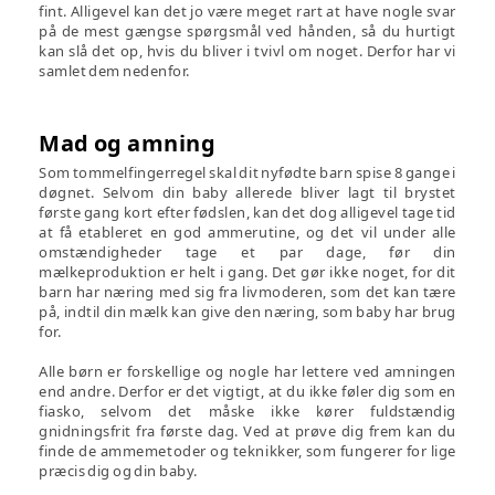
fint. Alligevel kan det jo være meget rart at have nogle svar
på de mest gængse spørgsmål ved hånden, så du hurtigt
kan slå det op, hvis du bliver i tvivl om noget. Derfor har vi
samlet dem nedenfor.
Mad og amning
Som tommelfingerregel skal dit nyfødte barn spise 8 gange i
døgnet. Selvom din baby allerede bliver lagt til brystet
første gang kort efter fødslen, kan det dog alligevel tage tid
at få etableret en god ammerutine, og det vil under alle
omstændigheder tage et par dage, før din
mælkeproduktion er helt i gang. Det gør ikke noget, for dit
barn har næring med sig fra livmoderen, som det kan tære
på, indtil din mælk kan give den næring, som baby har brug
for.
Alle børn er forskellige og nogle har lettere ved amningen
end andre. Derfor er det vigtigt, at du ikke føler dig som en
fiasko, selvom det måske ikke kører fuldstændig
gnidningsfrit fra første dag. Ved at prøve dig frem kan du
finde de ammemetoder og teknikker, som fungerer for lige
præcis dig og din baby.