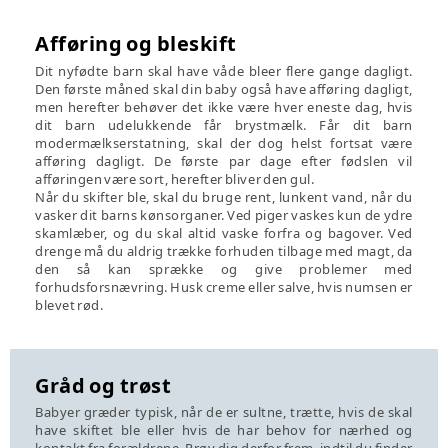
Afføring og bleskift
Dit nyfødte barn skal have våde bleer flere gange dagligt.
Den første måned skal din baby også have afføring dagligt,
men herefter behøver det ikke være hver eneste dag, hvis
dit barn udelukkende får brystmælk. Får dit barn
modermælkserstatning, skal der dog helst fortsat være
afføring dagligt. De første par dage efter fødslen vil
afføringen være sort, herefter bliver den gul.
Når du skifter ble, skal du bruge rent, lunkent vand, når du
vasker dit barns kønsorganer. Ved piger vaskes kun de ydre
skamlæber, og du skal altid vaske forfra og bagover. Ved
drenge må du aldrig trække forhuden tilbage med magt, da
den så kan sprække og give problemer med
forhudsforsnævring. Husk creme eller salve, hvis numsen er
blevet rød.
Gråd og trøst
Babyer græder typisk, når de er sultne, trætte, hvis de skal
have skiftet ble eller hvis de har behov for nærhed og