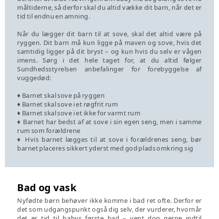
måltiderne, så derfor skal du altid vække dit barn, når det er
tid til endnu en amning.
Når du lægger dit barn til at sove, skal det altid være på
ryggen. Dit barn må kun ligge på maven og sove, hvis det
samtidig ligger på dit bryst – og kun hvis du selv er vågen
imens. Sørg i det hele taget for, at du altid følger
Sundhedsstyrelsen anbefalinger for forebyggelse af
vuggedød:
♦ Barnet skal sove på ryggen
♦ Barnet skal sove i et røgfrit rum
♦ Barnet skal sove i et ikke for varmt rum
♦ Barnet har bedst af at sove i sin egen seng, men i samme
rum som forældrene
♦ Hvis barnet lægges til at sove i forældrenes seng, bør
barnet placeres sikkert yderst med god plads omkring sig
Bad og vask
Nyfødte børn behøver ikke komme i bad ret ofte. Derfor er
det som udgangspunkt også dig selv, der vurderer, hvornår
det er tid til babys første bad – vent dog gerne indtil