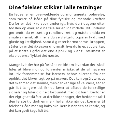
Dine følelser stikker i alle retninger
En fødsel er en overvældende og monumental oplevelse,
som tærer på både på dine fysiske og mentale kræfter.
Derfor er det ikke spor underligt, hvis du i dagene efter
fødslen oplever, at dine følelser er lidt rodede. Dit underliv
gør ondt, du er træt og rundforvirret, og måske endda en
smule skræmt, alt imens du selvfølgelig også er fyldt med
glæde og kærlighed. Samtidig raser hormonerne i kroppen,
så derfor er det ikke spor unormalt, hvis du føler, at du er tæt
på at briste i gråd det ene øjeblik og klar til nærmest at
eksplodere af lykke i det næste.
Mange kvinder har på forhånd en idé om, hvordan det ”skal”
føles at blive mor og forventer måske, at de vil have en
intuitiv fornemmelse for barnets behov allerede fra det
øjeblik, det bliver lagt op på maven. Det kan også være, at
det sker med det samme, men det kan lige så vel være, at der
går lidt længere tid, før du lærer at aflæse de forskellige
signaler og føler dig helt forbundet med dit barn. Derfor er
det vigtigt at slå fast, at der ikke er noget, der hedder ”skal” i
den første tid derhjemme – heller ikke når det kommer til
følelser. Både mor og baby skal lære hinanden at kende, og
det kan godt tage lidt tid.