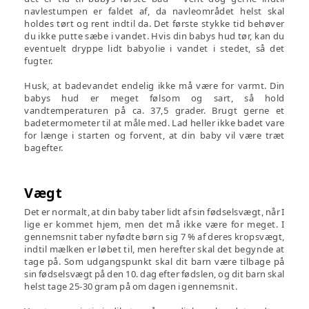
navlestumpen er faldet af, da navleområdet helst skal
holdes tørt og rent indtil da. Det første stykke tid behøver
du ikke putte sæbe i vandet. Hvis din babys hud tør, kan du
eventuelt dryppe lidt babyolie i vandet i stedet, så det
fugter.
Husk, at badevandet endelig ikke må være for varmt. Din
babys hud er meget følsom og sart, så hold
vandtemperaturen på ca. 37,5 grader. Brugt gerne et
badetermometer til at måle med. Lad heller ikke badet vare
for længe i starten og forvent, at din baby vil være træt
bagefter.
Vægt
Det er normalt, at din baby taber lidt af sin fødselsvægt, når I
lige er kommet hjem, men det må ikke være for meget. I
gennemsnit taber nyfødte børn sig 7 % af deres kropsvægt,
indtil mælken er løbet til, men herefter skal det begynde at
tage på. Som udgangspunkt skal dit barn være tilbage på
sin fødselsvægt på den 10. dag efter fødslen, og dit barn skal
helst tage 25-30 gram på om dagen i gennemsnit.