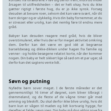
kontakt fra forældrene. Prøv dig derfor frem, indtil du finder
årsagen til utilfredsheden – det er helt okay, hvis du ikke
gætter rigtigt i første hug, du er jo ikke synsk. Forsøg
desuden at bevare roen, selvom det kan være svært, når dit
barn skriger og er ulykkelig. Hvis din baby fornemmer, at du
er stresset eller urolig, kan det nemlig føre til endnu mere
gråd.
Babyer kan desuden reagere med gråd, hvis de bliver
overstimuleret, eller hvis der er for meget aktivitet omkring
dem. Derfor kan det være en god idé at begrænse
barselsbesøg og dikke-dikken under hagen fra familie og
venner - og holde besøgene relativt korte, når der kommer
nogen. Din baby er helt sikkert lige så sød om et par uger, så
derfor kan det sagtens vente lidt.
Søvn og putning
Nyfødte børn sover meget. I de første måneder er det
gennemsnitligt 16 timer af døgnet, som bliver tilbragt i
drømmeland, og de fleste af de vågne timer går med
amning og bleskift. Du skal derfor ikke blive urolig, hvis dit
barn kun er vågen til maden og lidt kortvarig hygge, for
derefter at falde i søvn igen. Din baby må dog aldrig sove fra