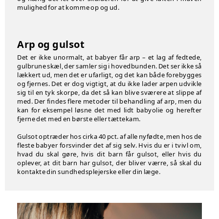
mulighed for at komme op og ud.
Arp og gulsot
Det er ikke unormalt, at babyer får arp – et lag af fedtede,
gulbrune skæl, der samler sig i hovedbunden. Det ser ikke så
lækkert ud, men det er ufarligt, og det kan både forebygges
og fjernes. Det er dog vigtigt, at du ikke lader arpen udvikle
sig til en tyk skorpe, da det så kan blive sværere at slippe af
med. Der findes flere metoder til behandling af arp, men du
kan for eksempel løsne det med lidt babyolie og herefter
fjerne det med en børste eller tættekam.
Gulsot optræder hos cirka 40 pct. af alle nyfødte, men hos de
fleste babyer forsvinder det af sig selv. Hvis du er i tvivl om,
hvad du skal gøre, hvis dit barn får gulsot, eller hvis du
oplever, at dit barn har gulsot, der bliver værre, så skal du
kontakte din sundhedsplejerske eller din læge.