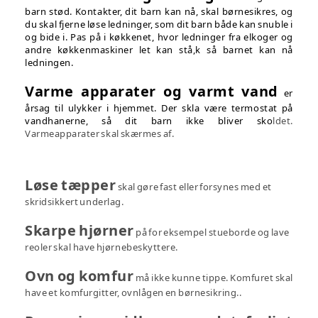
barn stød. Kontakter, dit barn kan nå, skal børnesikres, og
du skal fjerne løse ledninger, som dit barn både kan snuble i
og bide i. Pas på i køkkenet, hvor ledninger fra elkoger og
andre køkkenmaskiner let kan stå,k så barnet kan nå
ledningen.
Varme apparater og varmt vand
er
årsag til ulykker i hjemmet. Der skla være termostat på
vandhanerne, så dit barn ikke bliver sko
ldet.
Varmeapparater skal skærmes af.
Løse tæpper
skal gøre fast eller forsynes med et
skridsikkert underlag.
Skarpe hjørner
på for eksempel stueborde og lave
reoler skal have hjørnebeskyttere.
Ovn og komfur
må ikke kunne tippe. Komfuret skal
have et komfurgitter, ovnlågen en børnesikring..