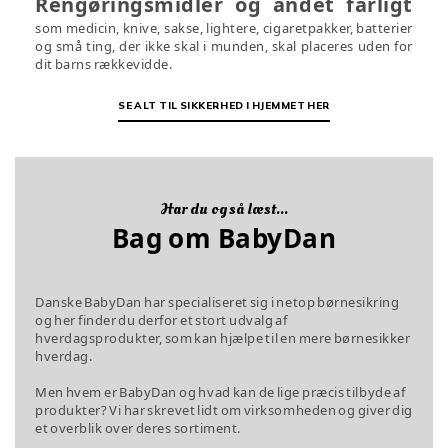
Rengøringsmidler og andet farligt
som medicin, knive, sakse, lightere, cigaretpakker, batterier
og små ting, der ikke skal i munden, skal placeres uden for
dit barns rækkevidde.
SE ALT TIL SIKKERHED I HJEMMET HER
Har du også læst...
Bag om BabyDan
Danske BabyDan har specialiseret sig i netop børnesikring
og her finder du derfor et stort udvalg af
hverdagsprodukter, som kan hjælpe til en mere børnesikker
hverdag.
Men hvem er BabyDan og hvad kan de lige præcis tilbyde af
produkter? Vi har skrevet lidt om virksomheden og giver dig
et overblik over deres sortiment.