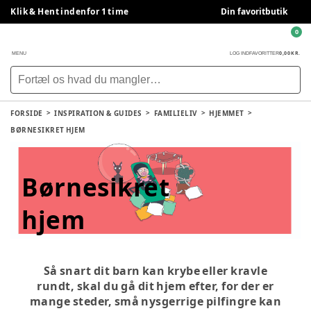
Klik & Hent indenfor 1 time
Din favoritbutik
0
0,00 KR.
MENU
LOG IND
FAVORITTER
FORSIDE
INSPIRATION & GUIDES
FAMILIELIV
HJEMMET
BØRNESIKRET HJEM
Børnesikret
hjem
Så snart dit barn kan krybe eller kravle
rundt, skal du gå dit hjem efter, for der er
mange steder, små nysgerrige pilfingre kan