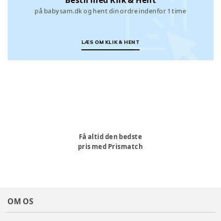
på babysam.dk og hent din ordre indenfor 1 time
LÆS OM KLIK & HENT
Få altid den bedste
pris med Prismatch
OM OS