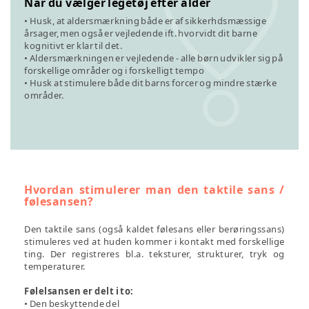
Når du vælger legetøj efter alder
• Husk, at aldersmærkning både er af sikkerhdsmæssige
årsager, men også er vejledende ift. hvorvidt dit barne
kognitivt er klar til det.
• Aldersmærkningen er vejledende - alle børn udvikler sig på
forskellige områder og i forskelligt tempo
• Husk at stimulere både dit barns forcer og mindre stærke
områder.
Hvordan stimulerer man den taktile sans /
følesansen?
Den taktile sans (også kaldet følesans eller berøringssans)
stimuleres ved at huden kommer i kontakt med forskellige
ting. Der registreres bl.a. teksturer, strukturer, tryk og
temperaturer.
Følelsansen er delt i to:
• Den beskyttende del