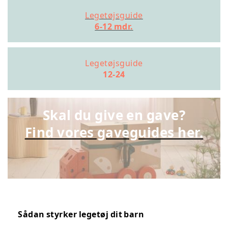
Legetøjsguide
6-12 mdr.
Legetøjsguide
12-24
Skal du give en gave?
Find vores gaveguides her.
Sådan styrker legetøj dit barn