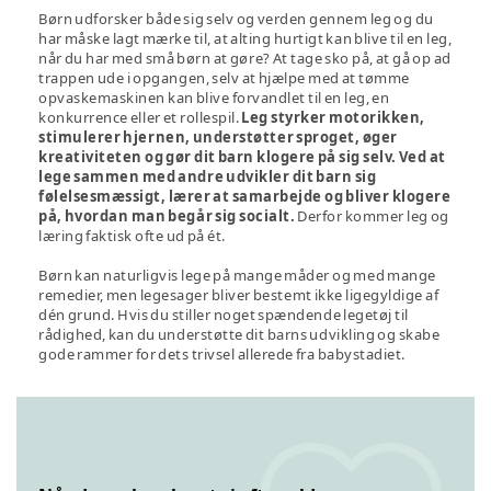
Børn udforsker både sig selv og verden gennem leg og du
har måske lagt mærke til, at alting hurtigt kan blive til en leg,
når du har med små børn at gøre? At tage sko på, at gå op ad
trappen ude i opgangen, selv at hjælpe med at tømme
opvaskemaskinen kan blive forvandlet til en leg, en
konkurrence eller et rollespil.
Leg styrker motorikken,
stimulerer hjernen, understøtter sproget, øger
kreativiteten og gør dit barn klogere på sig selv. Ved at
lege sammen med andre udvikler dit barn sig
følelsesmæssigt, lærer at samarbejde og bliver klogere
på, hvordan man begår sig socialt.
Derfor kommer leg og
læring faktisk ofte ud på ét.
Børn kan naturligvis lege på mange måder og med mange
remedier, men legesager bliver bestemt ikke ligegyldige af
dén grund. Hvis du stiller noget spændende legetøj til
rådighed, kan du understøtte dit barns udvikling og skabe
gode rammer for dets trivsel allerede fra babystadiet.