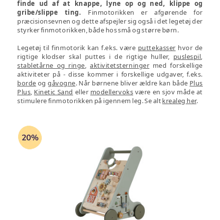
finde ud af at knappe, lyne op og ned, klippe og
gribe/slippe ting.
Finmotorikken er afgørende for
præcisionsevnen og dette afspejler sig også i det legetøj der
styrker finmotorikken, både hos små og større børn.
Legetøj til finmotorik kan f.eks. være
puttekasser
hvor de
rigtige klodser skal puttes i de rigtige huller,
puslespil
,
stabletårne og ringe
,
aktivitetsterninger
med forskellige
aktiviteter på - disse kommer i forskellige udgaver, f.eks.
borde
og
gåvogne
. Når børnene bliver ældre kan både
Plus
Plus
,
Kinetic Sand
eller
modellervoks
være en sjov måde at
stimulere finmotorikken på igennem leg. Se alt
krealeg her
.