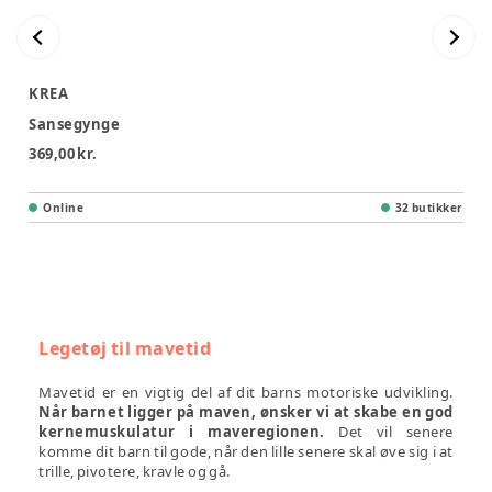
KREA
Sansegynge
369,00 kr.
Online
32 butikker
Legetøj
til mavetid
Mavetid er en vigtig del af dit barns motoriske udvikling.
Når barnet ligger på maven, ønsker vi at skabe en god
kernemuskulatur i maveregionen.
Det vil senere
komme dit barn til gode, når den lille senere skal øve sig i at
trille, pivotere, kravle og gå.