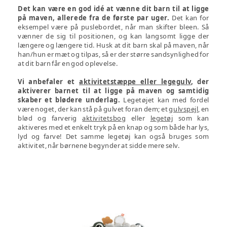
Det kan være en god idé at vænne dit barn til at ligge
på maven, allerede fra de første par uger.
Det kan for
eksempel være på puslebordet, når man skifter bleen. Så
vænner de sig til positionen, og kan langsomt ligge der
længere og længere tid. Husk at dit barn skal på maven, når
han/hun er mæt og tilpas, så er der større sandsynlighed for
at dit barn får en god oplevelse.
Vi anbefaler et
aktivitetstæppe eller legegulv
, der
aktiverer barnet til at ligge på maven og samtidig
skaber et blødere underlag.​​​​​​​
Legetøjet kan med fordel
være noget, der kan stå på gulvet foran dem; et
gulvspejl
, en
blød og farverig
aktivitetsbog
eller
legetøj
som kan
aktiveres med et enkelt tryk på en knap og som både har lys,
lyd og farve! Det samme legetøj kan også bruges som
aktivitet, når børnene begynder at sidde mere selv.