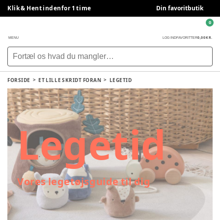
Klik & Hent indenfor 1 time
Din favoritbutik
0
0,00 KR.
MENU
LOG IND
FAVORITTER
FORSIDE
ET LILLE SKRIDT FORAN
LEGETID
Lege
tid
Vores legetøjsguide til dig