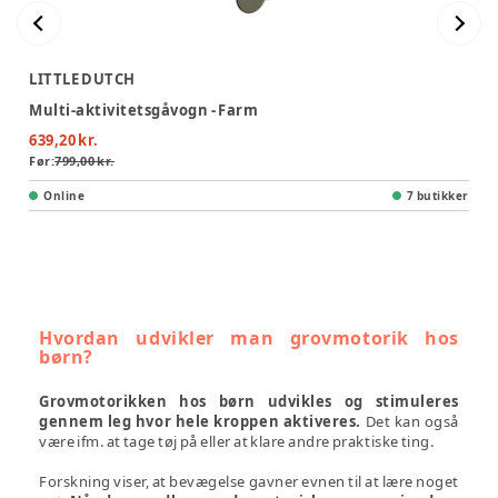
LITTLE DUTCH
Multi-aktivitetsgåvogn - Farm
639,20 kr.
Før:
799,00 kr.
Online
7 butikker
Hvordan udvikler man grovmotorik hos
børn?
Grovmotorikken hos børn udvikles og stimuleres
gennem leg hvor hele kroppen aktiveres.
Det kan også
være ifm. at tage tøj på eller at klare andre praktiske ting.
Forskning viser, at bevægelse gavner evnen til at lære noget