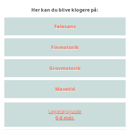
Her kan du blive klogere på:
Følesans
Finmotorik
Grovmotorik
Mavetid
Legetøjsguide
0-6 mdr.