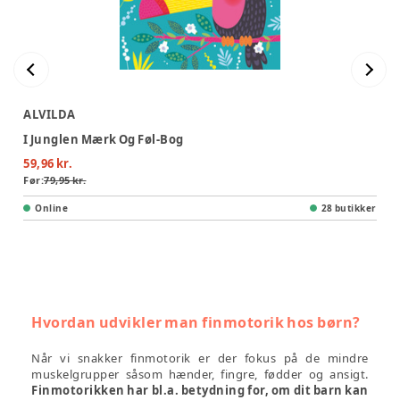
ALVILDA
I Junglen Mærk Og Føl-Bog
59,96 kr.
Før:
79,95 kr.
Online
28 butikker
Hvordan udvikler man finmotori
k hos børn?
Når vi snakker finmotorik er der fokus på de mindre
muskelgrupper såsom hænder, fingre, fødder og ansigt.
Finmotorikken har bl.a. betydning for, om dit barn kan