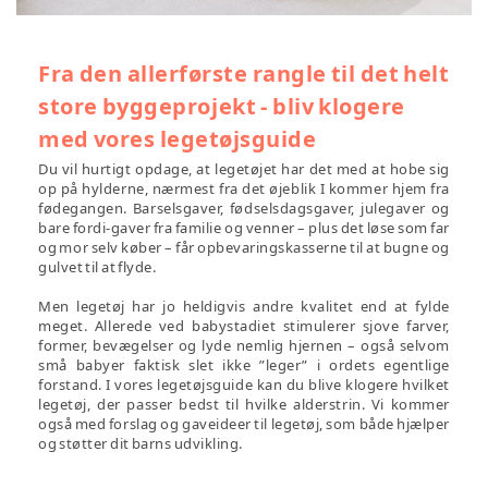
Fra den allerførste rangle til det helt
store byggeprojekt - bliv klogere
med vores legetøjsguide
Du vil hurtigt opdage, at legetøjet har det med at hobe sig
op på hylderne, nærmest fra det øjeblik I kommer hjem fra
fødegangen. Barselsgaver, fødselsdagsgaver, julegaver og
bare fordi-gaver fra familie og venner – plus det løse som far
og mor selv køber – får opbevaringskasserne til at bugne og
gulvet til at flyde.
Men legetøj har jo heldigvis andre kvalitet end at fylde
meget. Allerede ved babystadiet stimulerer sjove farver,
former, bevægelser og lyde nemlig hjernen – også selvom
små babyer faktisk slet ikke ”leger” i ordets egentlige
forstand. I vores legetøjsguide kan du blive klogere hvilket
legetøj, der passer bedst til hvilke alderstrin. Vi kommer
også med forslag og gaveideer til legetøj, som både hjælper
og støtter dit barns udvikling.