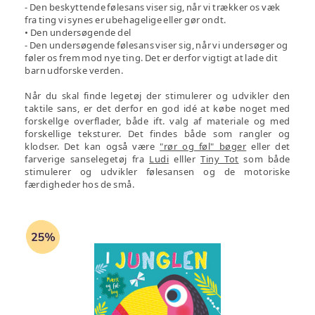
- Den beskyttende følesans viser sig, når vi trækker os væk
fra ting vi synes er ubehagelige eller gør ondt.
• Den undersøgende del
- Den undersøgende følesans viser sig, når vi undersøger og
føler os frem mod nye ting. Det er derfor vigtigt at lade dit
barn udforske verden.
Når du skal finde legetøj der stimulerer og udvikler den
taktile sans, er det derfor en god idé at købe noget med
forskellge overflader, både ift. valg af materiale og med
forskellige teksturer. Det findes både som rangler og
klodser. Det kan også være
"rør og føl" bøger
eller det
farverige sanselegetøj fra
Ludi
elller
Tiny Tot
som både
stimulerer og udvikler følesansen og de motoriske
færdigheder hos de små.