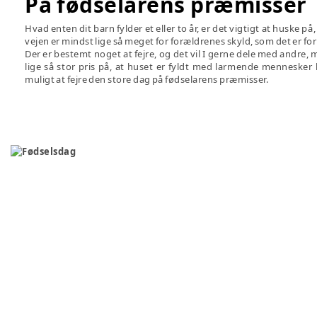
På fødselarens præmisser
Hvad enten dit barn fylder et eller to år, er det vigtigt at huske på
vejen er mindst lige så meget for forældrenes skyld, som det er for
Der er bestemt noget at fejre, og det vil I gerne dele med andre, 
lige så stor pris på, at huset er fyldt med larmende mennesker 
muligt at fejre den store dag på fødselarens præmisser.