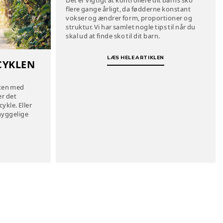
flere gange årligt, da fødderne konstant
vokser og ændrer form, proportioner og
struktur. Vi har samlet nogle tips til når du
skal ud at finde sko til dit barn.
LÆS HELE ARTIKLEN
CYKLEN
ften med
er det
ykle. Eller
hyggelige