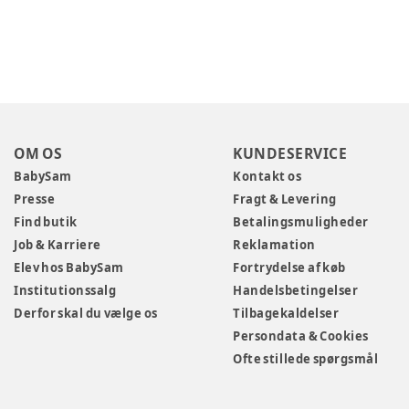
OM OS
KUNDESERVICE
BabySam
Kontakt os
Presse
Fragt & Levering
Find butik
Betalingsmuligheder
Job & Karriere
Reklamation
Elev hos BabySam
Fortrydelse af køb
Institutionssalg
Handelsbetingelser
Derfor skal du vælge os
Tilbagekaldelser
Persondata & Cookies
Ofte stillede spørgsmål