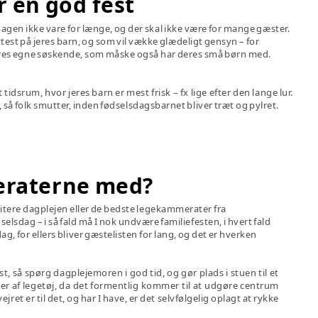
er en god fest
agen ikke vare for længe, og der skal ikke være for mange gæster.
test på jeres barn, og som vil vække glædeligt gensyn – for
res egne søskende, som måske også har deres små børn med.
t tidsrum, hvor jeres barn er mest frisk – fx lige efter den lange lur.
 så folk smutter, inden fødselsdagsbarnet bliver træt og pylret.
eraterne med?
itere dagplejen eller de bedste legekammerater fra
lsdag – i så fald må I nok undvære familiefesten, i hvert fald
g, for ellers bliver gæstelisten for lang, og det er hverken
t, så spørg dagplejemoren i god tid, og gør plads i stuen til et
 af legetøj, da det formentlig kommer til at udgøre centrum
 vejret er til det, og har I have, er det selvfølgelig oplagt at rykke