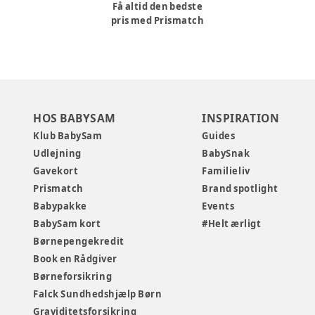
Få altid den bedste
pris med Prismatch
HOS BABYSAM
INSPIRATION
Klub BabySam
Guides
Udlejning
BabySnak
Gavekort
Familieliv
Prismatch
Brand spotlight
Babypakke
Events
BabySam kort
#Helt ærligt
Børnepengekredit
Book en Rådgiver
Børneforsikring
Falck Sundhedshjælp Børn
Graviditetsforsikring