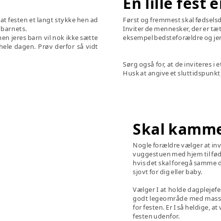
En lille fest 
, at festen et langt stykke hen ad
Først og fremmest skal fødselsd
 barnets.
Inviter de mennesker, der er tæt
men jeres barn vil nok ikke sætte
eksempel bedsteforældre og je
hele dagen. Prøv derfor så vidt
Sørg også for, at de inviteres i e
Husk at angive et sluttidspunkt,
Skal kamm
Nogle forældre vælger at inv
vuggestuen med hjem til fødse
hvis det skal foregå samme da
sjovt for dig eller baby.
Vælger I at holde dagplejefes
godt legeområde med masser
for festen. Er I så heldige, at
festen udenfor.