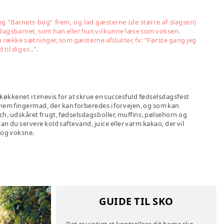
æg ”Barnets bog” frem, og lad gæsterne (de større af slagsen)
lsdagsbarnet, som han eller hun vil kunne læse som voksen.
n række sætninger, som gæsterne afslutter, fx: ”Første gang jeg
 til dig er…”.
 i køkkenet i timevis for at skrue en succesfuld fødselsdagsfest
nem fingermad, der kan forberedes i forvejen, og som kan
ich, udskåret frugt, fødselsdagsboller, muffins, pølsehorn og
kan du servere kold saftevand, juice eller varm kakao, der vil
 og voksne.
GUIDE TIL SKO
Det er vigtigt at kontrollere dit barns sko