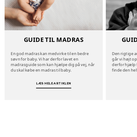
GUID
GUIDE TIL MADRAS
Den rigtige a
En god madras kan medvirke til en bedre
går vi højt op
søvn for baby. Vi har derfor lavet en
derfor hjælp 
madrasguide som kan hjælpe dig på vej, når
finde den helt
du skal købe en madras til baby.
LÆS HELE ARTIKLEN