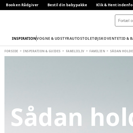
Book en Rådgiver
Bestil din babypakke
Klik & Hent indenfo
INSPIRATION
VOGNE & UDSTYR
AUTOSTOLE
TØJ
SKO
VENTETID & 
FORSIDE
INSPIRATION & GUIDES
FAMILIELIV
FAMILIEN
SÅDAN HOLDE
Sådan hol