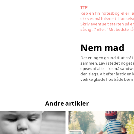
TIP!
Køb en fin notesbog eller l
skrive små hilsner til fødse
Skriv eventuelt starten på e
så dig…” eller: ”Mit bedste råd
Nem mad
Der er ingen grund til at stå
sammen. Lav i stedet noget 
spises af alle – fx små sandw
den slags. Alt efter årstiden 
vække glæde hos både børn
Andre artikler