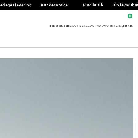
erdages levering
Kundeservice
Find butik
Din favoritbu
0
FIND BUTIK
0,00 KR.
SIDST SETE
LOG IND
FAVORITTER