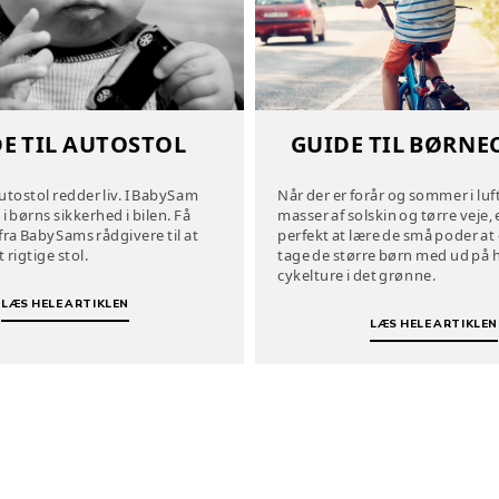
E TIL AUTOSTOL
GUIDE TIL BØRNE
utostol redder liv. I BabySam
Når der er forår og sommer i lu
 i børns sikkerhed i bilen. Få
masser af solskin og tørre veje, 
fra BabySams rådgivere til at
perfekt at lære de små poder at c
 rigtige stol.
tage de større børn med ud på 
cykelture i det grønne.
LÆS HELE ARTIKLEN
LÆS HELE ARTIKLEN