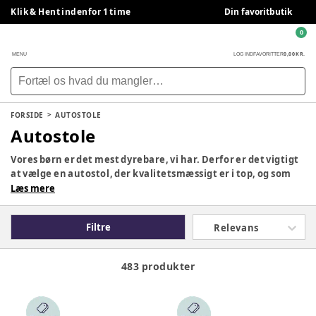
Klik & Hent indenfor 1 time
Din favoritbutik
0
0,00 KR.
MENU
LOG IND
FAVORITTER
FORSIDE
AUTOSTOLE
Autostole
Vores børn er det mest dyrebare, vi har. Derfor er det vigtigt
at vælge en autostol, der kvalitetsmæssigt er i top, og som
samtidig opfylder alle de krav og behov, I har som familie. Vi
Læs mere
har samlet et stort udvalg af forskellige autostole og baser -
fra babyautostole og helt op til barnet ikke længere behøver
Filtre
Relevans
en autostol at sidde i. Her på siden finder du populære
mærker som Cybex, Britax Römer og Maxi Cosi.
483 produkter