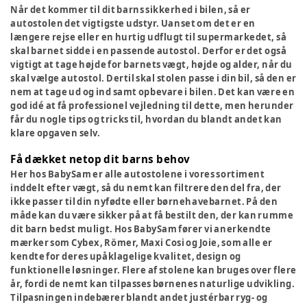
Når det kommer til dit barns sikkerhed i bilen, så er
autostolen det vigtigste udstyr. Uanset om det er en
længere rejse eller en hurtig udflugt til supermarkedet, så
skal barnet sidde i en passende autostol. Derfor er det også
vigtigt at tage højde for barnets vægt, højde og alder, når du
skal vælge autostol. Dertil skal stolen passe i din bil, så den er
nem at tage ud og ind samt opbevare i bilen. Det kan være en
god idé at få professionel vejledning til dette, men herunder
får du nogle tips og tricks til, hvordan du blandt andet kan
klare opgaven selv.
Få dækket netop dit barns behov
Her hos BabySam er alle autostolene i vores sortiment
inddelt efter vægt, så du nemt kan filtrere den del fra, der
ikke passer til din nyfødte eller børnehavebarnet. På den
måde kan du være sikker på at få bestilt den, der kan rumme
dit barn bedst muligt. Hos BabySam fører vi anerkendte
mærker som Cybex, Römer, Maxi Cosi og Joie, som alle er
kendte for deres upåklagelige kvalitet, design og
funktionelle løsninger. Flere af stolene kan bruges over flere
år, fordi de nemt kan tilpasses børnenes naturlige udvikling.
Tilpasningen indebærer blandt andet justérbar ryg- og