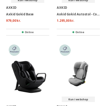
Kun i webshop
Kun i webshop
AXKID
AXKID
Axkid Gokid Base
Axkid Gokid Autostol - Coastal Storm Black
979,00 kr.
1.295,00 kr.
Online
Online
Kun i webshop