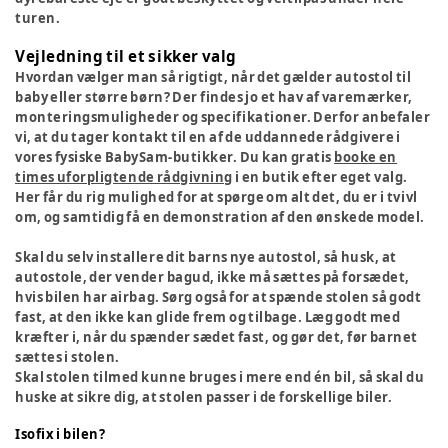
turen.
Vejledning til et sikker valg
Hvordan vælger man så rigtigt, når det gælder autostol til
baby eller større børn? Der findes jo et hav af varemærker,
monteringsmuligheder og specifikationer. Derfor anbefaler
vi, at du tager kontakt til en af de uddannede rådgivere i
vores fysiske BabySam-butikker. Du kan gratis
booke en
times uforpligtende rådgivning
i en butik efter eget valg.
Her får du rig mulighed for at spørge om alt det, du er i tvivl
om, og samtidig få en demonstration af den ønskede model.
Skal du selv installere dit barns nye autostol, så husk, at
autostole, der vender bagud, ikke må sættes på forsædet,
hvis bilen har airbag. Sørg også for at spænde stolen så godt
fast, at den ikke kan glide frem og tilbage. Læg godt med
kræfter i, når du spænder sædet fast, og gør det, før barnet
sættes i stolen.
Skal stolen tilmed kunne bruges i mere end én bil, så skal du
huske at sikre dig, at stolen passer i de forskellige biler.
Isofix i bilen?