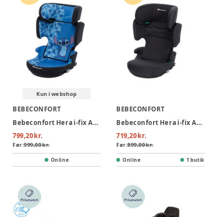
Kun i webshop
BEBECONFORT
BEBECONFORT
Bebeconfort Hera i-fix Autostol - Fun Stitch
Bebeconfort Hera i-fix Autostol - Mineral Black
799,20 kr.
719,20 kr.
Før:
999,00 kr.
Før:
899,00 kr.
Online
Online
1 butik