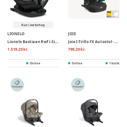
Kun i webshop
LIONELO
JOIE
Lionelo Bastiaan Rwf i-Size Autostol - Grey Stone
Joie I-Trillo FX Autostol - Mercury Mesh
1.519,20 kr.
799,20 kr.
Online
Online
1 butik