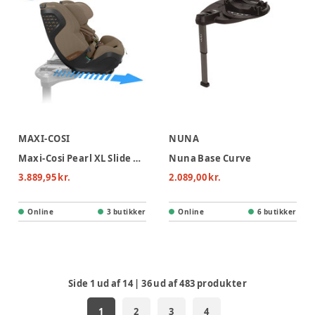
MAXI-COSI
NUNA
Maxi-Cosi Pearl XL Slide Pro Autostol - Authentic Truffle
Nuna Base Curve
3.889,95 kr.
2.089,00 kr.
Online
3 butikker
Online
6 butikker
Side
1
ud af
14
|
36
ud af
483
produkter
1
2
3
4