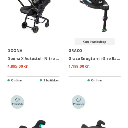
Kun i webshop
DOONA
GRACO
Doona X Autostol - Nitro Black
Graco Snugturn i-Size Base
4.895,00 kr.
1.199,00 kr.
Online
3 butikker
Online