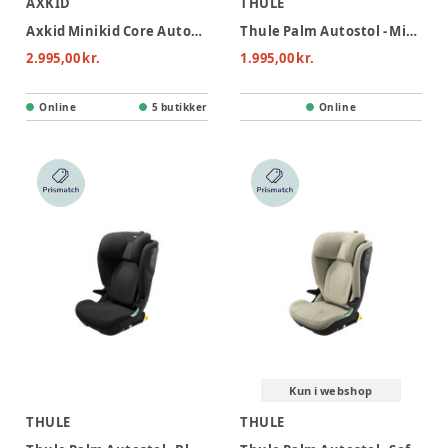
AXKID
THULE
Axkid Minikid Core Autostol - Coastal Storm Black
Thule Palm Autostol - Mid Gray
2.995,00 kr.
1.995,00 kr.
Online
5 butikker
Online
Kun i webshop
THULE
THULE