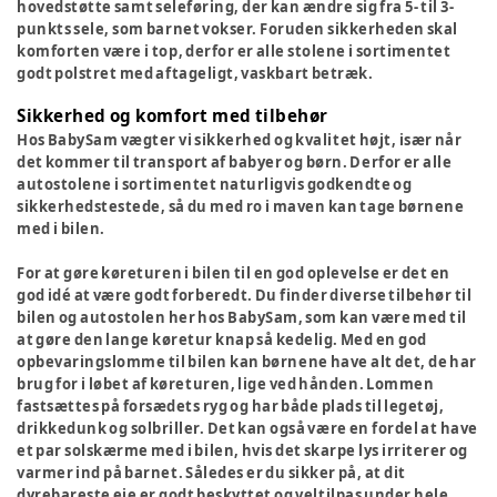
hovedstøtte samt seleføring, der kan ændre sig fra 5- til 3-
punkts sele, som barnet vokser. Foruden sikkerheden skal
komforten være i top, derfor er alle stolene i sortimentet
godt polstret med aftageligt, vaskbart betræk.
Sikkerhed og komfort med tilbehør
Hos BabySam vægter vi sikkerhed og kvalitet højt, især når
det kommer til transport af babyer og børn. Derfor er alle
autostolene i sortimentet naturligvis godkendte og
sikkerhedstestede, så du med ro i maven kan tage børnene
med i bilen.
For at gøre køreturen i bilen til en god oplevelse er det en
god idé at være godt forberedt. Du finder diverse tilbehør til
bilen og autostolen her hos BabySam, som kan være med til
at gøre den lange køretur knap så kedelig. Med en god
opbevaringslomme til bilen kan børnene have alt det, de har
brug for i løbet af køreturen, lige ved hånden. Lommen
fastsættes på forsædets ryg og har både plads til legetøj,
drikkedunk og solbriller. Det kan også være en fordel at have
et par solskærme med i bilen, hvis det skarpe lys irriterer og
varmer ind på barnet. Således er du sikker på, at dit
dyrebareste eje er godt beskyttet og veltilpas under hele