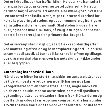
Det er ikke alle, der har isofix i bilen. Hvis du ikke har isofix i
bilen, så bør du også købe en autostol uden isofix. Hvis du
derimod har, så er det klart anbefalelsesværdigt at investere
i en autostol med isofix. Det hjælper til større sikkerhed for
korrekt placering af stolen, og det er nemmere og hurtigere
at installere stolen end normalt. Skal stolen bruges i flere
biler, og har de ikke alle isofix, så vælg løsningen, der passer
bedst til det køretøj, stolen primært skal bruges i.
Det er selvsagt stadig vigtigt, at alt tjekkes ordentlig efter
ved montering af stolen og barnets placering deri. Selen skal
strammes tilpas til, så barnet ikke kan rokke frem og tilbage,
og skråselen skal placeres over barnets skulder – ikke under
eller bag ryggen.
Autostol og barnesæde til børn
Når dit barn bliver for stort til at sidde i en autostol, så er det
på tide at investere i et barnesæde. Et barnesæde kan
kategoriseres som en større stol eller det, nogle måske vil
kalde en selepude. Modsat autostolen, som er til spædbørn
og tumlinger, så er barnesæder til børn fra 4-5-års alderen og
opefter. Husk dog at være opmærksom på, at alle børn under
135 cm i højden skal sidde i en godkendt autostol, og det først