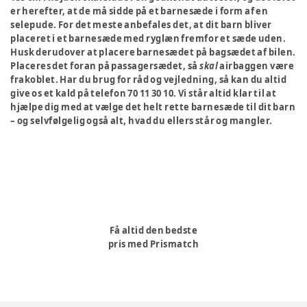
er herefter, at de må sidde på et barnesæde i form af en
selepude. For det meste anbefales det, at dit barn bliver
placeret i et barnesæde med ryglæn fremfor et sæde uden.
Husk derudover at placere barnesædet på bagsædet af bilen.
Placeres det foran på passagersædet, så
skal
airbaggen være
frakoblet. Har du brug for råd og vejledning, så kan du altid
give os et kald på telefon 70 11 30 10. Vi står altid klar til at
hjælpe dig med at vælge det helt rette barnesæde til dit barn
– og selvfølgelig også alt, hvad du ellers står og mangler.
Få altid den bedste
pris med Prismatch