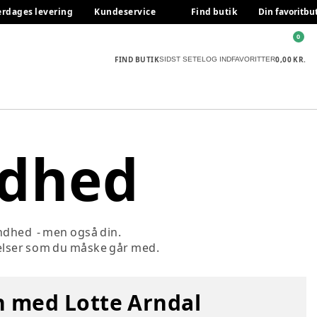
erdages levering
Kundeservice
Find butik
Din favoritbu
0
FIND BUTIK
0,00 KR.
SIDST SETE
LOG IND
FAVORITTER
ndhed
undhed - men også din.
vejelser som du måske går med.
 med Lotte Arndal