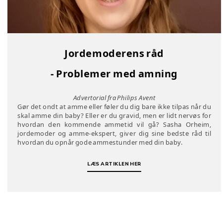
Jordemoderens råd
- Problemer med amning
Advertorial fra Philips Avent
Gør det ondt at amme eller føler du dig bare ikke tilpas når du
skal amme din baby? Eller er du gravid, men er lidt nervøs for
hvordan den kommende ammetid vil gå? Sasha Orheim,
jordemoder og amme-ekspert, giver dig sine bedste råd til
hvordan du opnår gode ammestunder med din baby.
LÆS ARTIKLEN HER