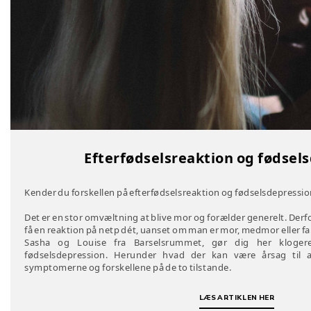
Efterfødselsreaktion og fødsel
Kender du forskellen på efterfødselsreaktion og fødselsdepressi
Det er en stor omvæltning at blive mor og forælder generelt. Derfo
få en reaktion på netp dét, uanset om man er mor, medmor eller far
Sasha og Louise fra Barselsrummet, gør dig her klogere
fødselsdepression. Herunder hvad der kan være årsag til
symptomerne og forskellene på de to tilstande.
LÆS ARTIKLEN HER