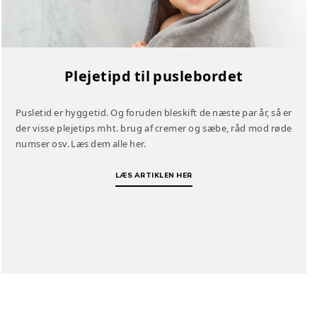
Plejetipd til puslebordet
Pusletid er hyggetid. Og foruden bleskift de næste par år, så er
der visse plejetips mht. brug af cremer og sæbe, råd mod røde
numser osv. Læs dem alle her.
LÆS ARTIKLEN HER