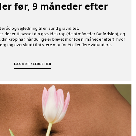
er før, 9 måneder efter
te råd og vejledning til en sund graviditet.
r, der er tilpasset din gravide krop (de ni måneder før fødslen), og
din krop har, når du lige er blevet mor (de ni måneder efter), hvor
energi og overskud til at være mor for ét eller flere vidundere.
LÆS ARTIKLERNE HER