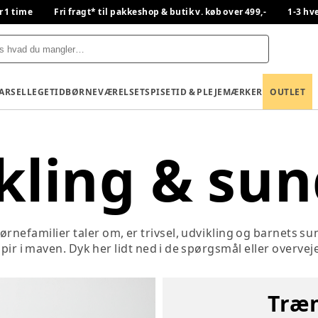
r 1 time
Fri fragt* til pakkeshop & butik v. køb over 499,-
1-3 hv
BARSEL
LEGETID
BØRNEVÆRELSET
SPISETID & PLEJE
MÆRKER
OUTLET
kling & su
rnefamilier taler om, er trivsel, udvikling og barnets s
 spir i maven. Dyk her lidt ned i de spørgsmål eller over
Træn