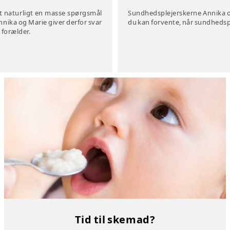
Sundhedsplejerskerne Annika og
t naturligt en masse spørgsmål
du kan forvente, når sundhedsp
nnika og Marie giver derfor svar
 forælder.
Tid til skemad?