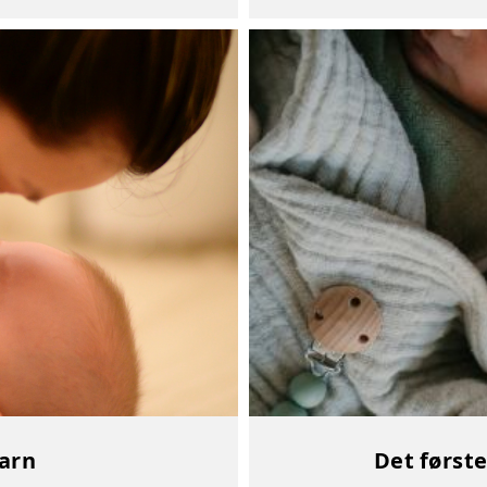
Det først
barn