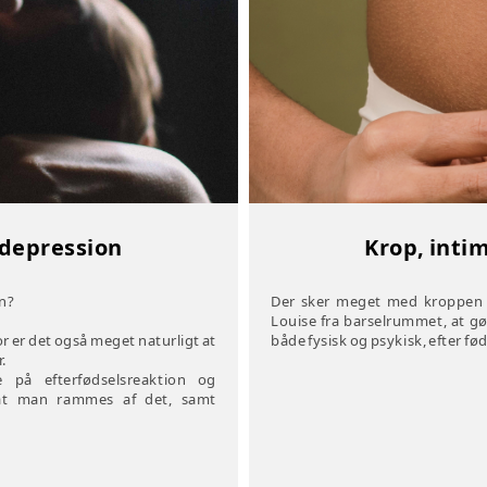
Krop, intim
sdepression
Der sker meget med kroppen b
on?
Louise fra barselrummet, at gø
både fysisk og psykisk, efter fø
r er det også meget naturligt at
.
 på efterfødselsreaktion og
 at man rammes af det, samt