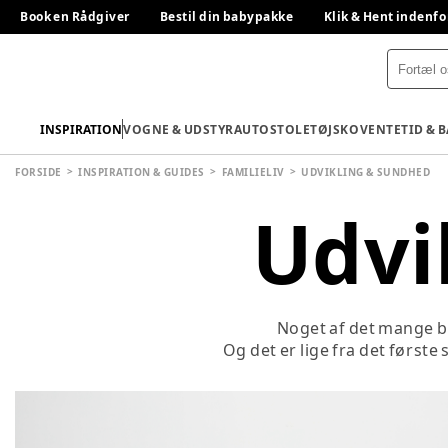
Book en Rådgiver
Bestil din babypakke
Klik & Hent indenfo
INSPIRATION
VOGNE & UDSTYR
AUTOSTOLE
TØJ
SKO
VENTETID & 
FORSIDE
INSPIRATION & GUIDES
FAMILIELIV
UDVIKLING & SUNDHED
Udvi
Noget af det mange bø
Og det er lige fra det første